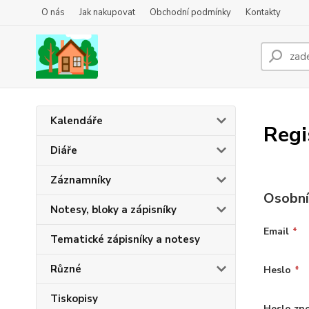
O nás
Jak nakupovat
Obchodní podmínky
Kontakty
Kalendáře
Regi
Diáře
Záznamníky
Osobní
Notesy, bloky a zápisníky
Email
*
Tematické zápisníky a notesy
Různé
Heslo
*
Tiskopisy
Heslo zn