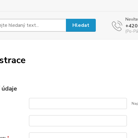
Nevíte
Hledat
+420
(Po-Pá
strace
 údaje
Nap
ovu
*