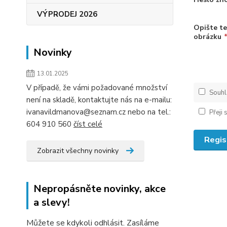
VÝPRODEJ 2026
Opište te
obrázku
Novinky
13.01.2025
V případě, že vámi požadované množství
Souhl
není na skladě, kontaktujte nás na e-mailu:
ivanavildmanova@seznam.cz nebo na tel.:
Přeji
604 910 560
číst celé
Regis
Zobrazit všechny novinky
Nepropásněte novinky, akce
a slevy!
Můžete se kdykoli odhlásit. Zasíláme