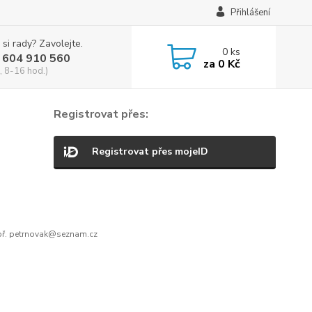
Přihlášení
 si rady? Zavolejte.
0
ks
 604 910 560
za
0 Kč
, 8-16 hod.)
Registrovat přes:
Registrovat přes mojeID
ř. petrnovak@seznam.cz