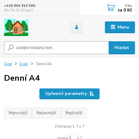
0
ks
+420 604 910 560
za
0 Kč
(Po-Pá, 8-16 hod.)
Menu
Hledat
Úvod
Diáře
Denní A4
Denní A4
Upřesnit parametry
Nejnovější
Nejlevnější
Nejdražší
Zobrazuji 1-7 z 7
strana
z 1