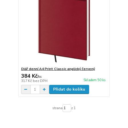
Diář denní A4 Print Classic anglický červený
384 Kč
/
ks
Skladem 50 ks
317 Kč
bez DPH
Přidat do košíku
strana
z 1