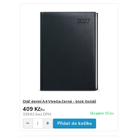
Diář denní A4 Vivella černá - blok Goliáš
409 Kč
/
ks
Skladem 50 ks
338 Kč
bez DPH
Přidat do košíku