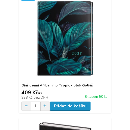
Diář denní A4 Lamino Tropic - blok Goliáš
409 Kč
/
ks
Skladem 50 ks
338 Kč
bez DPH
Přidat do košíku