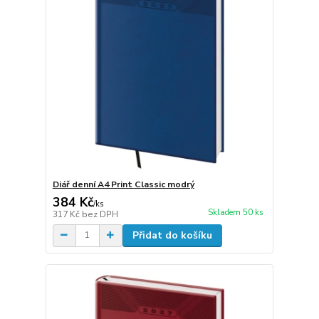
Diář denní A4 Print Classic modrý
384 Kč
/
ks
Skladem 50 ks
317 Kč
bez DPH
Přidat do košíku