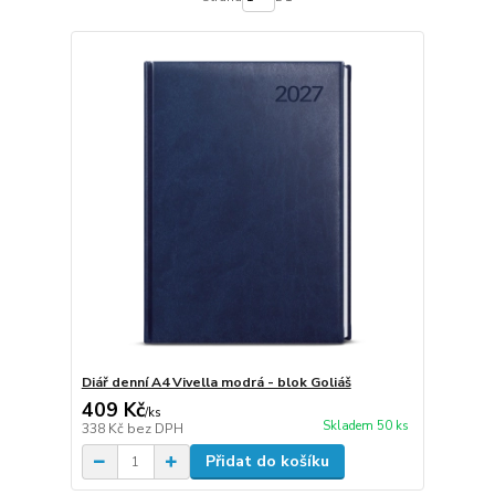
Diář denní A4 Vivella modrá - blok Goliáš
409 Kč
/
ks
Skladem 50 ks
338 Kč
bez DPH
Přidat do košíku