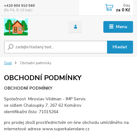
0
ks
+420 604 910 560
za
0 Kč
(Po-Pá, 8-16 hod.)
Menu
Hledat
Úvod
Obchodní podmínky
OBCHODNÍ PODMÍNKY
OBCHODNÍ PODMÍNKY
Společnost Miroslav Vildman - IMP Servis
se sídlem Chaloupky 7, 267 62 Komárov
identifikační číslo: 71015264
pro prodej zboží prostřednictvím on-line obchodu umístěného na
internetové adrese www.superkalendare.cz