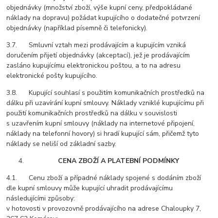
objednávky (množství zboží, výše kupní ceny, předpokládané
náklady na dopravu) požádat kupujícího o dodatečné potvrzení
objednávky (například písemně či telefonicky).
3.7. Smluvní vztah mezi prodávajícím a kupujícím vzniká
doručením přijetí objednávky (akceptací), jež je prodávajícím
zasláno kupujícímu elektronickou poštou, a to na adresu
elektronické pošty kupujícího.
3.8. Kupující souhlasí s použitím komunikačních prostředků na
dálku při uzavírání kupní smlouvy. Náklady vzniklé kupujícímu při
použití komunikačních prostředků na dálku v souvislosti
s uzavřením kupní smlouvy (náklady na internetové připojení,
náklady na telefonní hovory) si hradí kupující sám, přičemž tyto
náklady se neliší od základní sazby.
CENA ZBOŽÍ A PLATEBNÍ PODMÍNKY
4.1. Cenu zboží a případné náklady spojené s dodáním zboží
dle kupní smlouvy může kupující uhradit prodávajícímu
následujícími způsoby:
v hotovosti v provozovně prodávajícího na adrese Chaloupky 7,