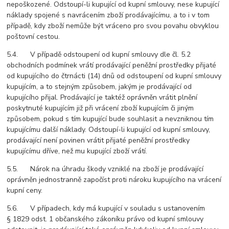
nepoškozené. Odstoupí-li kupující od kupní smlouvy, nese kupující
náklady spojené s navrácením zboží prodávajícímu, a to i v tom
případě, kdy zboží nemůže být vráceno pro svou povahu obvyklou
poštovní cestou.
5.4. V případě odstoupení od kupní smlouvy dle čl. 5.2
obchodních podmínek vrátí prodávající peněžní prostředky přijaté
od kupujícího do čtrnácti (14) dnů od odstoupení od kupní smlouvy
kupujícím, a to stejným způsobem, jakým je prodávající od
kupujícího přijal. Prodávající je taktéž oprávněn vrátit plnění
poskytnuté kupujícím již při vrácení zboží kupujícím či jiným
způsobem, pokud s tím kupující bude souhlasit a nevzniknou tím
kupujícímu další náklady. Odstoupí-li kupující od kupní smlouvy,
prodávající není povinen vrátit přijaté peněžní prostředky
kupujícímu dříve, než mu kupující zboží vrátí.
5.5. Nárok na úhradu škody vzniklé na zboží je prodávající
oprávněn jednostranně započíst proti nároku kupujícího na vrácení
kupní ceny.
5.6. V případech, kdy má kupující v souladu s ustanovením
§ 1829 odst. 1 občanského zákoníku právo od kupní smlouvy