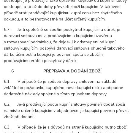
odstoupit, je prodávající také oprávněn kdykoliv od kupní smlouvy
odstoupit, a to až do doby převzetí zboží kupujícím. V takovém
případě vrátí prodávající kupujícímu kupní cenu bez zbytečného
odkladu, a to bezhotovostně na účet určený kupujícím.
5.7. Je-li společně se zbožím poskytnut kupujícímu dárek, je
darovací smlouva mezi prodávajícím a kupujícím uzavřena
s rozvazovací podmínkou, že dojde-li k odstoupení od kupní
smlouvy kupujícím, pozbývá darovací smlouva ohledně takového
dárku účinnosti a kupující je povinen spolu se zbožím
prodávajícímu vrátit i poskytnutý dárek.
PŘEPRAVA A DODÁNÍ ZBOŽÍ
6.1. V případě, že je způsob dopravy smluven na základě
zvláštního požadavku kupujícího, nese kupující riziko a případné
dodatečné náklady spojené s tímto způsobem dopravy.
6.2. Je-li prodávající podle kupní smlouvy povinen dodat zboží
na místo určené kupujícím v objednávce, je kupující povinen převzít
zboží při dodání.
6.3. V případě, že je z důvodů na straně kupujícího nutno zboží