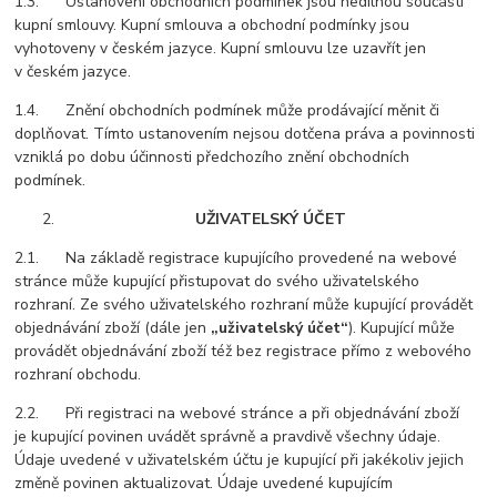
1.3. Ustanovení obchodních podmínek jsou nedílnou součástí
kupní smlouvy. Kupní smlouva a obchodní podmínky jsou
vyhotoveny v českém jazyce. Kupní smlouvu lze uzavřít jen
v českém jazyce.
1.4. Znění obchodních podmínek může prodávající měnit či
doplňovat. Tímto ustanovením nejsou dotčena práva a povinnosti
vzniklá po dobu účinnosti předchozího znění obchodních
podmínek.
UŽIVATELSKÝ ÚČET
2.1. Na základě registrace kupujícího provedené na webové
stránce může kupující přistupovat do svého uživatelského
rozhraní. Ze svého uživatelského rozhraní může kupující provádět
objednávání zboží (dále jen
„uživatelský účet“
). Kupující může
provádět objednávání zboží též bez registrace přímo z webového
rozhraní obchodu.
2.2. Při registraci na webové stránce a při objednávání zboží
je kupující povinen uvádět správně a pravdivě všechny údaje.
Údaje uvedené v uživatelském účtu je kupující při jakékoliv jejich
změně povinen aktualizovat. Údaje uvedené kupujícím