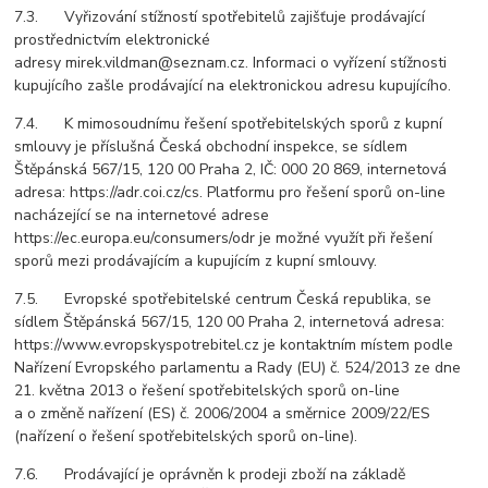
7.3. Vyřizování stížností spotřebitelů zajišťuje prodávající
prostřednictvím elektronické
adresy mirek.vildman@seznam.cz. Informaci o vyřízení stížnosti
kupujícího zašle prodávající na elektronickou adresu kupujícího.
7.4. K mimosoudnímu řešení spotřebitelských sporů z kupní
smlouvy je příslušná Česká obchodní inspekce, se sídlem
Štěpánská 567/15, 120 00 Praha 2, IČ: 000 20 869, internetová
adresa: https://adr.coi.cz/cs. Platformu pro řešení sporů on-line
nacházející se na internetové adrese
https://ec.europa.eu/consumers/odr je možné využít při řešení
sporů mezi prodávajícím a kupujícím z kupní smlouvy.
7.5. Evropské spotřebitelské centrum Česká republika, se
sídlem Štěpánská 567/15, 120 00 Praha 2, internetová adresa:
https://www.evropskyspotrebitel.cz je kontaktním místem podle
Nařízení Evropského parlamentu a Rady (EU) č. 524/2013 ze dne
21. května 2013 o řešení spotřebitelských sporů on-line
a o změně nařízení (ES) č. 2006/2004 a směrnice 2009/22/ES
(nařízení o řešení spotřebitelských sporů on-line).
7.6. Prodávající je oprávněn k prodeji zboží na základě