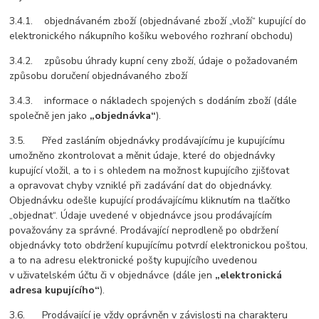
3.4.1. objednávaném zboží (objednávané zboží „vloží“ kupující do
elektronického nákupního košíku webového rozhraní obchodu)
3.4.2. způsobu úhrady kupní ceny zboží, údaje o požadovaném
způsobu doručení objednávaného zboží
3.4.3. informace o nákladech spojených s dodáním zboží (dále
společně jen jako
„objednávka“
).
3.5. Před zasláním objednávky prodávajícímu je kupujícímu
umožněno zkontrolovat a měnit údaje, které do objednávky
kupující vložil, a to i s ohledem na možnost kupujícího zjišťovat
a opravovat chyby vzniklé při zadávání dat do objednávky.
Objednávku odešle kupující prodávajícímu kliknutím na tlačítko
„objednat“. Údaje uvedené v objednávce jsou prodávajícím
považovány za správné. Prodávající neprodleně po obdržení
objednávky toto obdržení kupujícímu potvrdí elektronickou poštou,
a to na adresu elektronické pošty kupujícího uvedenou
v uživatelském účtu či v objednávce (dále jen
„elektronická
adresa kupujícího“
).
3.6. Prodávající je vždy oprávněn v závislosti na charakteru