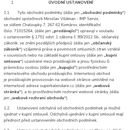
ÚVODNÍ USTANOVENÍ
1.1. Tyto obchodní podmínky (dále jen
„obchodní podmínky“
)
obchodní společnosti Miroslav Vildman - IMP Servis,
se sídlem Chaloupky 7, 267 62 Komárov, identifikační
číslo: 71015264, (dále jen
„prodávající“
) upravují v souladu
s ustanovením § 1751 odst. 1 zákona č. 89/2012 Sb., občanský
zákoník, ve znění pozdějších předpisů (dále jen
„občanský
zákoník“
) vzájemná práva a povinnosti smluvních stran vzniklé
v souvislosti nebo na základě kupní smlouvy (dále jen
„kupní
smlouva“
) uzavírané mezi prodávajícím a jinou fyzickou či
právnickou osobou (dále jen
„kupující“
) prostřednictvím
internetového obchodu prodávajícího. Internetový obchod
je prodávajícím provozován na webové stránce umístěné na
internetové adrese superkalendare.cz (dále jen
„webová
stránka“
), a to prostřednictvím rozhraní webové stránky (dále
jen
„webové rozhraní obchodu“
).
1.2. Ustanovení odchylná od obchodních podmínek je možné
sjednat v kupní smlouvě. Odchylná ujednání v kupní smlouvě mají
přednost před ustanoveními obchodních podmínek.