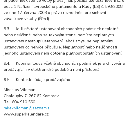
případě neexistence volby práva jinak použila dle ustanovení čl. 6
odst. 1 Nařízení Evropského parlamentu a Rady (ES) č. 593/2008
ze dne 17. června 2008 o právu rozhodném pro smluvní
závazkové vztahy (Řím I).
9.3. Je-li některé ustanovení obchodních podmínek neplatné
nebo neúčinné, nebo se takovým stane, namísto neplatných
ustanovení nastoupí ustanovení, jehož smysl se neplatnému
ustanovení co nejvíce přibližuje. Neplatností nebo neúčinností
jednoho ustanovení není dotčena platnost ostatních ustanovení.
9.4. Kupní smlouva včetně obchodních podmínek je archivována
prodávajícím v elektronické podobě a není přístupná.
9.5. Kontaktní údaje prodávajícího:
Miroslav Vildman
Chaloupky 7, 267 62 Komárov
Tel. 604 910 560
mirek.vildman@seznam.z
www.superkalendare.cz