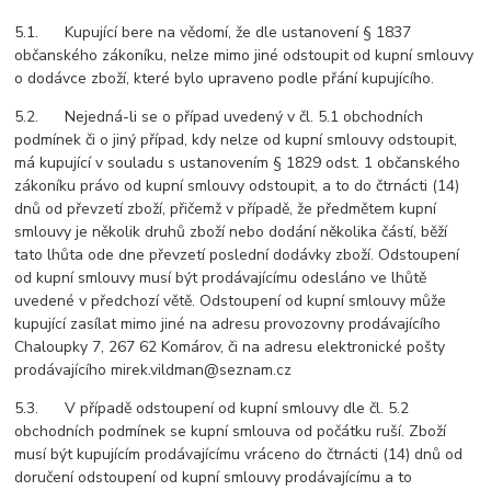
5.1. Kupující bere na vědomí, že dle ustanovení § 1837
občanského zákoníku, nelze mimo jiné odstoupit od kupní smlouvy
o dodávce zboží, které bylo upraveno podle přání kupujícího.
5.2. Nejedná-li se o případ uvedený v čl. 5.1 obchodních
podmínek či o jiný případ, kdy nelze od kupní smlouvy odstoupit,
má kupující v souladu s ustanovením § 1829 odst. 1 občanského
zákoníku právo od kupní smlouvy odstoupit, a to do čtrnácti (14)
dnů od převzetí zboží, přičemž v případě, že předmětem kupní
smlouvy je několik druhů zboží nebo dodání několika částí, běží
tato lhůta ode dne převzetí poslední dodávky zboží. Odstoupení
od kupní smlouvy musí být prodávajícímu odesláno ve lhůtě
uvedené v předchozí větě. Odstoupení od kupní smlouvy může
kupující zasílat mimo jiné na adresu provozovny prodávajícího
Chaloupky 7, 267 62 Komárov, či na adresu elektronické pošty
prodávajícího mirek.vildman@seznam.cz
5.3. V případě odstoupení od kupní smlouvy dle čl. 5.2
obchodních podmínek se kupní smlouva od počátku ruší. Zboží
musí být kupujícím prodávajícímu vráceno do čtrnácti (14) dnů od
doručení odstoupení od kupní smlouvy prodávajícímu a to