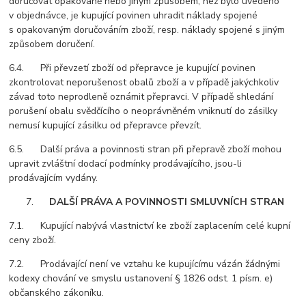
doručovat opakovaně nebo jiným způsobem, než bylo uvedeno
v objednávce, je kupující povinen uhradit náklady spojené
s opakovaným doručováním zboží, resp. náklady spojené s jiným
způsobem doručení.
6.4. Při převzetí zboží od přepravce je kupující povinen
zkontrolovat neporušenost obalů zboží a v případě jakýchkoliv
závad toto neprodleně oznámit přepravci. V případě shledání
porušení obalu svědčícího o neoprávněném vniknutí do zásilky
nemusí kupující zásilku od přepravce převzít.
6.5. Další práva a povinnosti stran při přepravě zboží mohou
upravit zvláštní dodací podmínky prodávajícího, jsou-li
prodávajícím vydány.
DALŠÍ PRÁVA A POVINNOSTI SMLUVNÍCH STRAN
7.1. Kupující nabývá vlastnictví ke zboží zaplacením celé kupní
ceny zboží.
7.2. Prodávající není ve vztahu ke kupujícímu vázán žádnými
kodexy chování ve smyslu ustanovení § 1826 odst. 1 písm. e)
občanského zákoníku.