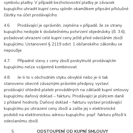
symbolu platby. V případě bezhotovostní platby je závazek
kupujícího uhradit kupní cenu splněn okamžikem připsání příslušné
částky na účet prodávajícího.
4.6. Prodávající je oprávněn, zejména v případě, že ze strany
kupujícího nedojde k dodatečnému potvrzení objednávky (čl. 3.6),
požadovat uhrazení celé kupní ceny ještě před odesláním zboží
kupujícímu. Ustanovení § 2119 odst. 1 občanského zákoníku se
nepoužije.
4.7. Případné slevy z ceny zboží poskytnuté prodávajícím
kupujícímu nelze vzájemně kombinovat.
4.8. Je-li to v obchodním styku obvyklé nebo je-li tak
stanoveno obecně závaznými právními předpisy, vystaví
prodávající ohledně plateb prováděných na základě kupní smlouvy
kupujícímu daňový doklad – fakturu. Prodávající je plátcem daně
z přidané hodnoty. Daňový doklad – fakturu vystaví prodávající
kupujícímu po uhrazení ceny zboží a zašle jej v elektronické
podobě na elektronickou adresu kupujícího, popř. fakturu přiloží k
odeslanému zboží.
ODSTOUPENÍ OD KUPNÍ SMLOUVY