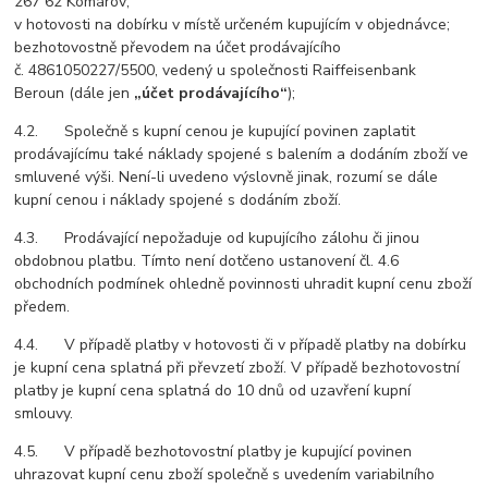
267 62 Komárov;
v hotovosti na dobírku v místě určeném kupujícím v objednávce;
bezhotovostně převodem na účet prodávajícího
č. 4861050227/5500, vedený u společnosti Raiffeisenbank
Beroun (dále jen
„účet prodávajícího“
);
4.2. Společně s kupní cenou je kupující povinen zaplatit
prodávajícímu také náklady spojené s balením a dodáním zboží ve
smluvené výši. Není-li uvedeno výslovně jinak, rozumí se dále
kupní cenou i náklady spojené s dodáním zboží.
4.3. Prodávající nepožaduje od kupujícího zálohu či jinou
obdobnou platbu. Tímto není dotčeno ustanovení čl. 4.6
obchodních podmínek ohledně povinnosti uhradit kupní cenu zboží
předem.
4.4. V případě platby v hotovosti či v případě platby na dobírku
je kupní cena splatná při převzetí zboží. V případě bezhotovostní
platby je kupní cena splatná do 10 dnů od uzavření kupní
smlouvy.
4.5. V případě bezhotovostní platby je kupující povinen
uhrazovat kupní cenu zboží společně s uvedením variabilního