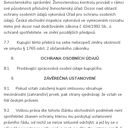
živnostenského oprávnění. Živnostenskou kontrolu provádí v rámci
své působnosti příslušný živnostenský úřad. Dozor nad oblastí
ochrany osobních údajů vykonává Úřad pro ochranu osobních
údajů. Česká obchodní inspekce vykonává ve vymezeném rozsahu
mimo jiné dozor nad dodržováním zákona č. 634/1992 Sb., o
ochraně spotřebitele, ve znění pozdějších předpisů.
7.7. Kupující tímto přebírá na sebe nebezpečí změny okolností
ve smyslu § 1765 odst. 2 občanského zákoníku.
OCHRANA OSOBNÍCH ÚDAJŮ
8.1. Prodávající zpracovává osobní údaje kupujícího.
ZÁVĚREČNÁ USTANOVENÍ
9.1. Pokud vztah založený kupní smlouvou obsahuje
mezinárodní (zahraniční) prvek, pak strany sjednávají, že vztah se
řídí českým právem.
9.2. Volbou práva dle tohoto článku obchodních podmínek není
spotřebitel zbaven ochrany, kterou mu poskytují ustanovení
právního řádu, od nichž se nelze smluvně odchýlit, a jež by se v