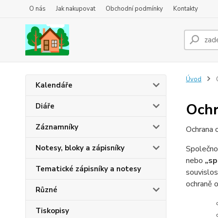
O nás
Jak nakupovat
Obchodní podmínky
Kontakty
Úvod
O
Kalendáře
Ochr
Diáře
Záznamníky
Ochrana 
Notesy, bloky a zápisníky
Společno
nebo
„sp
Tematické zápisníky a notesy
souvislos
ochraně o
Různé
Tiskopisy