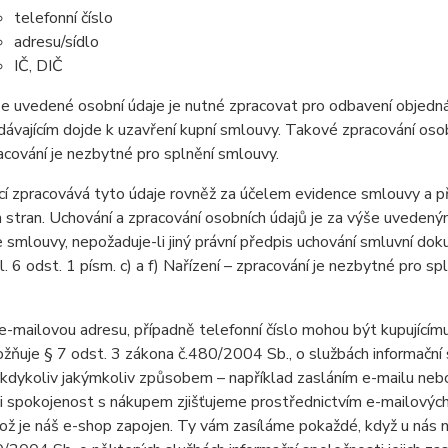
telefonní číslo
adresu/sídlo
IČ, DIČ
e uvedené osobní údaje je nutné zpracovat pro odbavení objedná
dávajícím dojde k uzavření kupní smlouvy. Takové zpracování osobn
acování je nezbytné pro splnění smlouvy.
cí zpracovává tyto údaje rovněž za účelem evidence smlouvy a p
 stran. Uchování a zpracování osobních údajů je za výše uvedený
e smlouvy, nepožaduje-li jiný právní předpis uchování smluvní d
l. 6 odst. 1 písm. c) a f) Nařízení – zpracování je nezbytné pro s
e-mailovou adresu, případně telefonní číslo mohou být kupujícímu
žňuje § 7 odst. 3 zákona č.480/2004 Sb., o službách informační s
 kdykoliv jakýmkoliv způsobem – například zasláním e-mailu nebo
i spokojenost s nákupem zjišťujeme prostřednictvím e-mailových
ož je náš e-shop zapojen. Ty vám zasíláme pokaždé, když u nás n