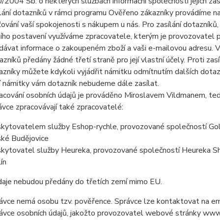
/2004 Sb. o některých službách informační společnosti jejich zas
lání dotazníků v rámci programu Ověřeno zákazníky provádíme n
šťování vaší spokojenosti s nákupem u nás. Pro zasílání dotazník
ního postavení využíváme zpracovatele, kterým je provozovatel
dávat informace o zakoupeném zboží a vaši e-mailovou adresu. Va
azníků předány žádné třetí straně pro její vlastní účely. Proti z
azníky můžete kdykoli vyjádřit námitku odmítnutím dalších dota
í námitky vám dotazník nebudeme dále zasílat.
acování osobních údajů je prováděno Miroslavem Vildmanem, ted
ávce zpracovávají také zpracovatelé:
kytovatelem služby Eshop-rychle, provozované společností Gole
ké Budějovice
kytovatel služby Heureka, provozované společností Heureka Shop
ín
daje nebudou předány do třetích zemí mimo EU.
ávce nemá osobu tzv. pověřence. Správce lze kontaktovat na e
ávce osobních údajů, jakožto provozovatel webové stránky www.