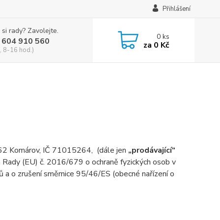
Přihlášení
 si rady? Zavolejte.
0
ks
 604 910 560
za
0 Kč
, 8-16 hod.)
7 62 Komárov, IČ 71015264, (dále jen
„prodávající“
a Rady (EU) č. 2016/679 o ochraně fyzických osob v
ů a o zrušení směrnice 95/46/ES (obecné nařízení o