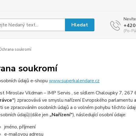
Nevíte
Hledat
+420
(Po-Pá
chrana soukromí
ana soukromí
osobních údajů e-shopu
www.superkalendare.cz
st Miroslav Vildman – IMP Servis , se sídlem Chaloupky 7, 26
rávce“
) zpracovává ve smyslu nařízení Evropského parlamentu 
ti se zpracováním osobních údajů a o volném pohybu těchto údaj
sobních údajů)(dále jen
„Nařízení“
), následující osobní údaje:
jméno, příjmení
e-mailovou adresu