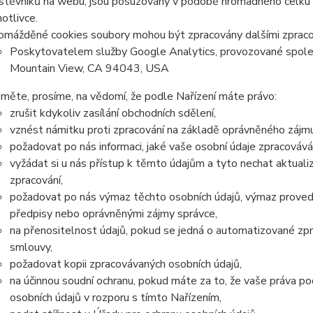
štěvníků na webu, jsou posuzovány v podobě hromadného celku a
notlivce.
omážděné cookies soubory mohou být zpracovány dalšími zpraco
Poskytovatelem služby Google Analytics, provozované spole
Mountain View, CA 94043, USA
měte, prosíme, na vědomí, že podle Nařízení máte právo:
zrušit kdykoliv zasílání obchodních sdělení,
vznést námitku proti zpracování na základě oprávněného zájmu
požadovat po nás informaci, jaké vaše osobní údaje zpracováv
vyžádat si u nás přístup k těmto údajům a tyto nechat aktual
zpracování,
požadovat po nás výmaz těchto osobních údajů, výmaz proved
předpisy nebo oprávněnými zájmy správce,
na přenositelnost údajů, pokud se jedná o automatizované zp
smlouvy,
požadovat kopii zpracovávaných osobních údajů,
na účinnou soudní ochranu, pokud máte za to, že vaše práva po
osobních údajů v rozporu s tímto Nařízením,