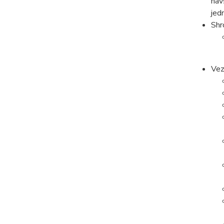
náv
jed
Shr
Vez