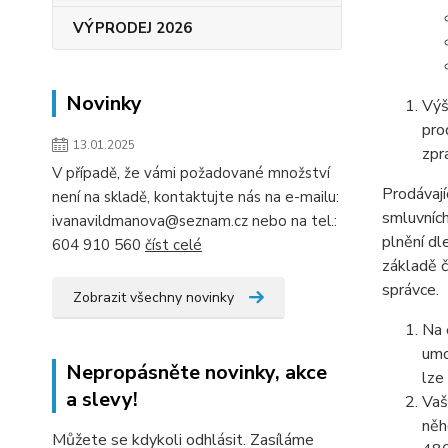
VÝPRODEJ 2026
Novinky
Výš
pro
13.01.2025
zpr
V případě, že vámi požadované množství
Prodávají
není na skladě, kontaktujte nás na e-mailu:
smluvních
ivanavildmanova@seznam.cz nebo na tel.:
plnění dl
604 910 560
číst celé
základě č
správce.
Zobrazit všechny novinky
Na 
umo
Nepropásněte novinky, akce
lze
a slevy!
Vaš
něh
Můžete se kdykoli odhlásit. Zasíláme