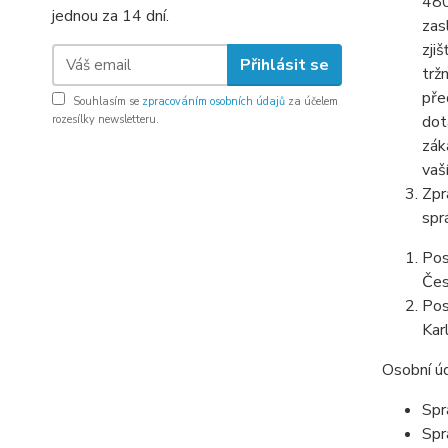
480
jednou za 14 dní.
zas
zji
Přihlásit se
trž
pře
Souhlasím se
zpracováním osobních údajů
za účelem
dot
rozesílky newsletteru.
zák
vaš
Zpr
spr
Pos
Čes
Pos
Karl
Osobní ú
Spr
Spr