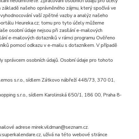
ílání neodmítnete. Zpracování osobních údajů pro účely
a základě našeho oprávněného zájmu, který spočívá ve
ů, vyhodnocování vaší zpětné vazby a analýz našeho
 portálu Heureka.cz; tomu pro tyto účely můžeme
še osobní údaje nejsou při zasílání e-mailových
asílání e-mailových dotazníků v rámci programu Ověřeno
zníků pomocí odkazu v e-mailu s dotazníkem. V případě
y správcem osobních údajů. Osobní údaje pro tohoto
mos s.r.o., sídlem Zátkovo nábřeží 448/73, 370 01,
ping s.r.o., sídlem Karolinská 650/1, 186 00, Praha 8-
mailové adrese mirek.vildman@seznam.cz.
superkalendare.cz, užívá na této webové stránce