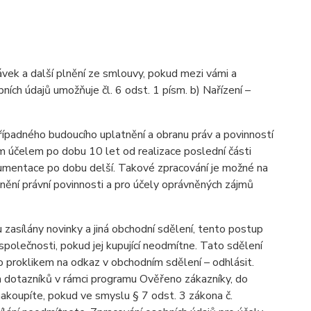
vek a další plnění ze smlouvy, pokud mezi vámi a
ích údajů umožňuje čl. 6 odst. 1 písm. b) Nařízení –
řípadného budoucího uplatnění a obranu práv a povinností
m účelem po dobu 10 let od realizace poslední části
okumentace po dobu delší. Takové zpracování je možné na
plnění právní povinnosti a pro účely oprávněných zájmů
 zasílány novinky a jiná obchodní sdělení, tento postup
polečnosti, pokud jej kupující neodmítne. Tato sdělení
 proklikem na odkaz v obchodním sdělení – odhlásit.
 dotazníků v rámci programu Ověřeno zákazníky, do
akoupíte, pokud ve smyslu § 7 odst. 3 zákona č.