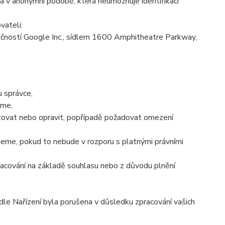
 v anonymní podobě, která neumožňuje identifikaci
vateli:
čností Google Inc., sídlem 1600 Amphitheatre Parkway,
 správce,
áme,
izovat nebo opravit, popřípadě požadovat omezení
eme, pokud to nebude v rozporu s platnými právními
racování na základě souhlasu nebo z důvodu plnění
dle Nařízení byla porušena v důsledku zpracování vašich