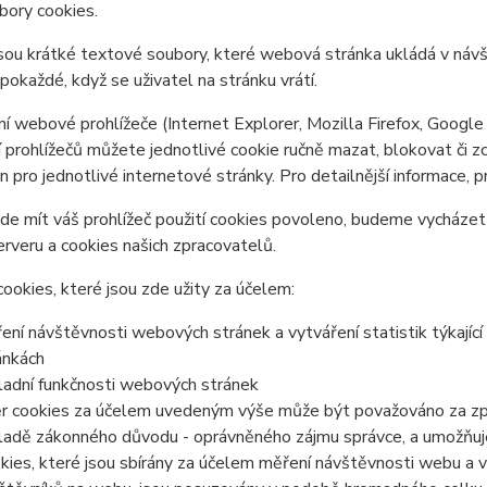
bory cookies.
sou krátké textové soubory, které webová stránka ukládá v návšt
 pokaždé, když se uživatel na stránku vrátí.
í webové prohlížeče (Internet Explorer, Mozilla Firefox, Google
 prohlížečů můžete jednotlivé cookie ručně mazat, blokovat či zce
en pro jednotlivé internetové stránky. Pro detailnější informace, 
e mít váš prohlížeč použití cookies povoleno, budeme vycházet z
rveru a cookies našich zpracovatelů.
ookies, které jsou zde užity za účelem:
ení návštěvnosti webových stránek a vytváření statistik týkajíc
ánkách
ladní funkčnosti webových stránek
r cookies za účelem uvedeným výše může být považováno za zpr
ladě zákonného důvodu - oprávněného zájmu správce, a umožňuje h
kies, které jsou sbírány za účelem měření návštěvnosti webu a vyt