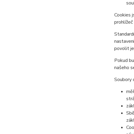
sou
Cookies j
prohlížeč
Standardn
nastavení
povolit j
Pokud bud
našeho se
Soubory c
měř
str
zák
Sbě
zák
Coo