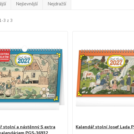
jší
Nejlevnější
Nejdražší
1-3 z 3
ř stolní a nástěnný S extra
Kalendář stolní Josef Lada
kalendáriem PGS-36932