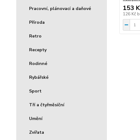
153 K
Pracovní, plánovací a daňové
126 Kč
b
Příroda
Retro
Recepty
Rodinné
Rybářské
Sport
Tří a čtyřměsíční
Umění
Zvířata