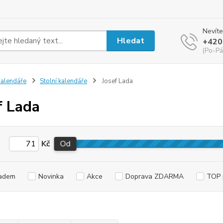
Nevíte
Hledat
+420
(Po-Pá
alendáře
Stolní kalendáře
Josef Lada
f Lada
Kč
Od
adem
Novinka
Akce
Doprava ZDARMA
TOP 