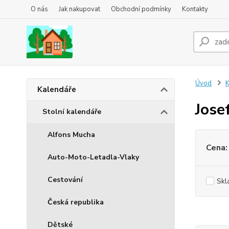
O nás
Jak nakupovat
Obchodní podmínky
Kontakty
Úvod
K
Kalendáře
Jose
Stolní kalendáře
Alfons Mucha
Cena:
Auto-Moto-Letadla-Vlaky
Cestování
Skl
Česká republika
Dětské