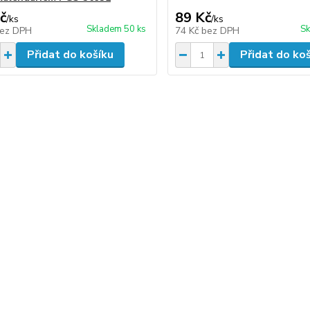
č
89 Kč
/
ks
/
ks
Skladem 50 ks
Sk
ez DPH
74 Kč
bez DPH
Přidat do košíku
Přidat do ko