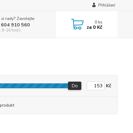
Přihlášení
 si rady? Zavolejte.
0
ks
 604 910 560
za
0 Kč
, 8-16 hod.)
Do
Kč
produkt