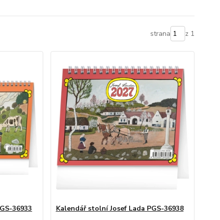
strana
z 1
 PGS-36933
Kalendář stolní Josef Lada PGS-36938