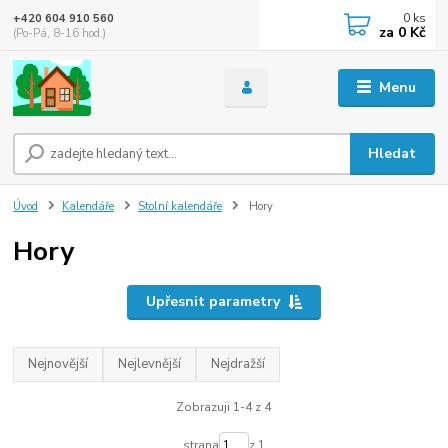
0
ks
+420 604 910 560
za
0 Kč
(Po-Pá, 8-16 hod.)
Menu
Hledat
Úvod
Kalendáře
Stolní kalendáře
Hory
Hory
Upřesnit parametry
Nejnovější
Nejlevnější
Nejdražší
Zobrazuji 1-4 z 4
strana
z 1