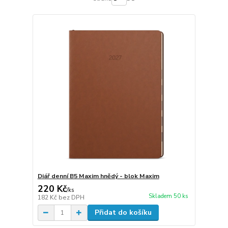
Diář denní B5 Maxim hnědý - blok Maxim
220 Kč
/
ks
Skladem 50 ks
182 Kč
bez DPH
Přidat do košíku