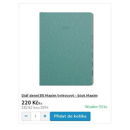
Diář denní B5 Maxim tyrkysový - blok Maxim
220 Kč
/
ks
Skladem 50 ks
182 Kč
bez DPH
Přidat do košíku