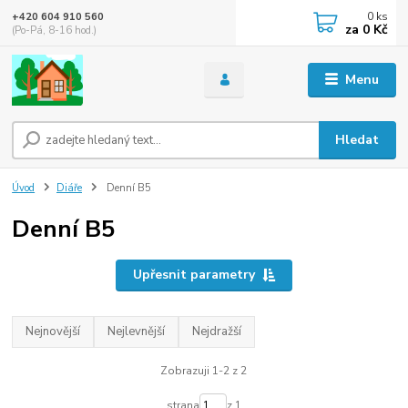
0
ks
+420 604 910 560
za
0 Kč
(Po-Pá, 8-16 hod.)
Menu
Hledat
Úvod
Diáře
Denní B5
Denní B5
Upřesnit parametry
Nejnovější
Nejlevnější
Nejdražší
Zobrazuji 1-2 z 2
strana
z 1