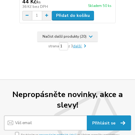
44 Kč
/
ks
Skladem 50 ks
36 Kč
bez DPH
Přidat do košíku
Načíst další produkty (20)
strana
z 3
další
Nepropásněte novinky, akce a
slevy!
Přihlásit se
Souhlasím se
zpracováním osobních údajů
za účelem rozesílky newsletteru.