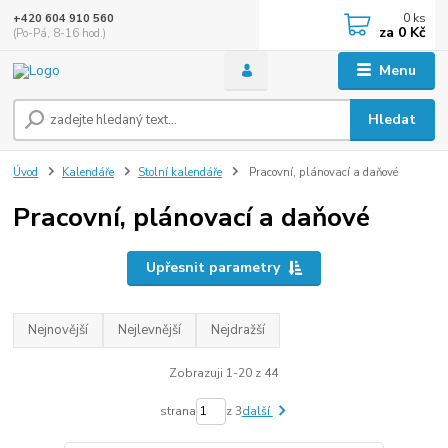
0
ks
+420 604 910 560
za
0 Kč
(Po-Pá, 8-16 hod.)
Menu
Hledat
Úvod
Kalendáře
Stolní kalendáře
Pracovní, plánovací a daňové
Pracovní, plánovací a daňové
Upřesnit parametry
Nejnovější
Nejlevnější
Nejdražší
Zobrazuji 1-20 z 44
strana
z 3
další