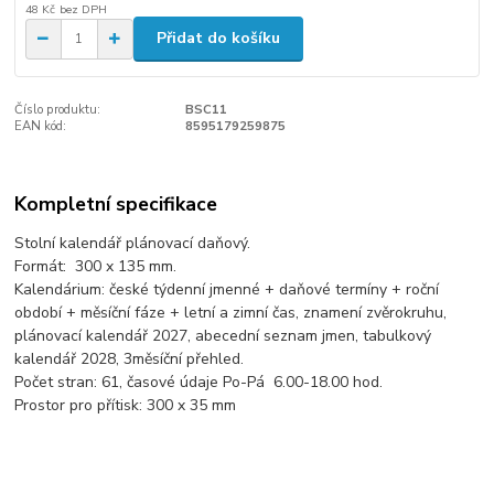
48 Kč
bez DPH
Přidat do košíku
Číslo produktu:
BSC11
EAN kód:
8595179259875
Kompletní specifikace
Stolní kalendář plánovací daňový.
Formát: 300 x 135 mm.
Kalendárium: české týdenní jmenné + daňové termíny + roční
období + měsíční fáze + letní a zimní čas, znamení zvěrokruhu,
plánovací kalendář 2027, abecední seznam jmen, tabulkový
kalendář 2028, 3měsíční přehled.
Počet stran: 61, časové údaje Po-Pá 6.00-18.00 hod.
Prostor pro přítisk: 300 x 35 mm