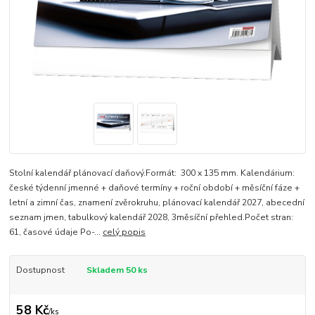
Stolní kalendář plánovací daňový.Formát: 300 x 135 mm. Kalendárium:
české týdenní jmenné + daňové termíny + roční období + měsíční fáze +
letní a zimní čas, znamení zvěrokruhu, plánovací kalendář 2027, abecední
seznam jmen, tabulkový kalendář 2028, 3měsíční přehled.Počet stran:
61, časové údaje Po-...
celý popis
Dostupnost
Skladem 50 ks
58 Kč
/
ks