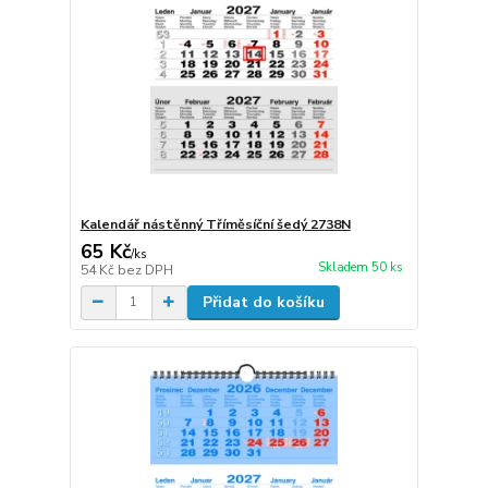
Kalendář nástěnný Tříměsíční šedý 2738N
65 Kč
/
ks
Skladem 50 ks
54 Kč
bez DPH
Přidat do košíku