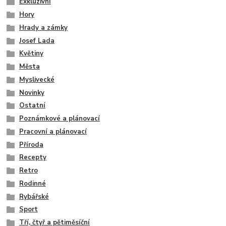
Exkluzivní
Hory
Hrady a zámky
Josef Lada
Květiny
Města
Myslivecké
Novinky
Ostatní
Poznámkové a plánovací
Pracovní a plánovací
Příroda
Recepty
Retro
Rodinné
Rybářské
Sport
Tří, čtyř a pětiměsíční