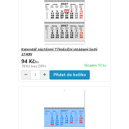
Kalendář nástěnný Tříměsíční skládaný šedý
2740N
94 Kč
/
ks
Skladem 50 ks
78 Kč
bez DPH
Přidat do košíku