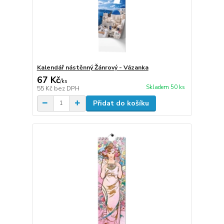
Kalendář nástěnný Žánrový - Vázanka
67 Kč
/
ks
Skladem 50 ks
55 Kč
bez DPH
Přidat do košíku