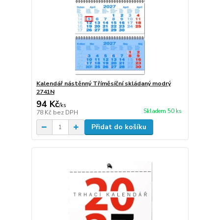
Kalendář nástěnný Tříměsíční skládaný modrý
2741N
94 Kč
/
ks
Skladem 50 ks
78 Kč
bez DPH
Přidat do košíku