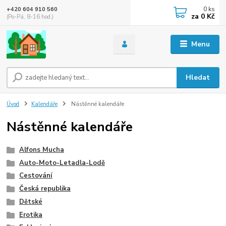
0
ks
+420 604 910 560
za
0 Kč
(Po-Pá, 8-16 hod.)
Menu
Hledat
Úvod
Kalendáře
Nástěnné kalendáře
Nástěnné kalendáře
Alfons Mucha
Auto-Moto-Letadla-Lodě
Cestování
Česká republika
Dětské
Erotika