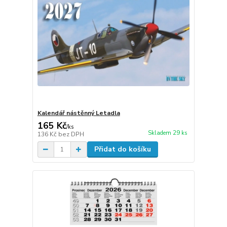
Kalendář nástěnný Letadla
165 Kč
/
ks
Skladem 29 ks
136 Kč
bez DPH
Přidat do košíku