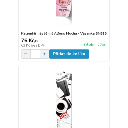
Kalendář nástěnný Alfons Mucha - Vázanka BNB13
76 Kč
/
ks
Skladem 50 ks
63 Kč
bez DPH
Přidat do košíku