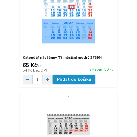
Kalendář nástěnný Tříměsíční modrý 2739N
65 Kč
/
ks
Skladem 50 ks
54 Kč
bez DPH
Přidat do košíku