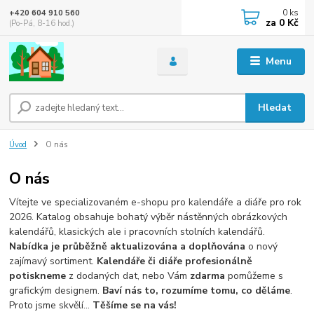
0
ks
+420 604 910 560
za
0 Kč
(Po-Pá, 8-16 hod.)
Menu
Hledat
Úvod
O nás
O nás
Vítejte ve specializovaném e-shopu pro kalendáře a diáře pro rok
2026. Katalog obsahuje bohatý výběr nástěnných obrázkových
kalendářů, klasických ale i pracovních stolních kalendářů.
Nabídka je průběžně aktualizována a doplňována
o nový
zajímavý sortiment.
Kalendáře či diáře profesionálně
potiskneme
z dodaných dat, nebo Vám
zdarma
pomůžeme s
grafickým designem.
Baví nás to, rozumíme tomu, co děláme
.
Proto jsme skvělí...
Těšíme se na vás!