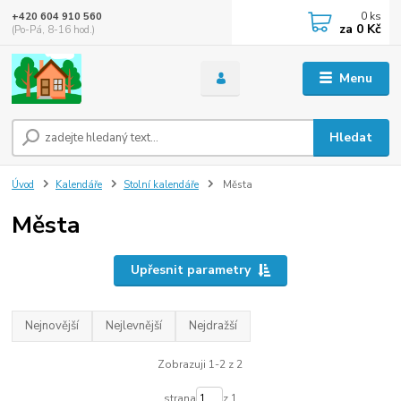
0
ks
+420 604 910 560
za
0 Kč
(Po-Pá, 8-16 hod.)
Menu
Hledat
Úvod
Kalendáře
Stolní kalendáře
Města
Města
Upřesnit parametry
Nejnovější
Nejlevnější
Nejdražší
Zobrazuji 1-2 z 2
strana
z 1