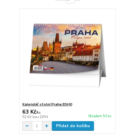
Kalendář stolní Praha BSH0
63 Kč
/
ks
Skladem 50 ks
52 Kč
bez DPH
Přidat do košíku