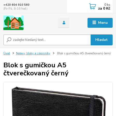
0
ks
+420 604 910 560
za
0 Kč
(Po-Pá, 8-16 hod.)
Menu
Hledat
Úvod
Notesy, bloky a zápisníky
Blok s gumičkou A5 čtverečkovaný černý
Blok s gumičkou A5
čtverečkovaný černý