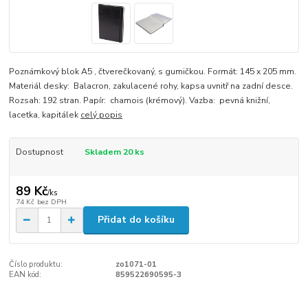
Poznámkový blok A5 , čtverečkovaný, s gumičkou. Formát: 145 x 205 mm.
Materiál desky: Balacron, zakulacené rohy, kapsa uvnitř na zadní desce.
Rozsah: 192 stran. Papír: chamois (krémový). Vazba: pevná knižní,
lacetka, kapitálek
celý popis
Dostupnost
Skladem 20 ks
89 Kč
/
ks
74 Kč
bez DPH
Přidat do košíku
Číslo produktu:
zo1071-01
EAN kód:
859522690595-3