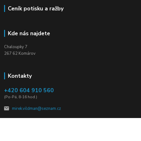
Ceník potisku a ražby
Kde nás najdete
Chaloupky 7
267 62 Komárov
Kontakty
+420 604 910 560
(Po-Pá, 8-16 hod.)
mirek.vildman@seznam.cz