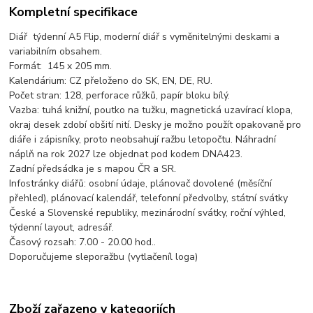
Kompletní specifikace
Diář týdenní A5 Flip, moderní diář s vyměnitelnými deskami a
variabilním obsahem.
Formát: 145 x 205 mm.
Kalendárium: CZ přeloženo do SK, EN, DE, RU.
Počet stran: 128, perforace růžků, papír bloku bílý.
Vazba: tuhá knižní, poutko na tužku, magnetická uzavírací klopa,
okraj desek zdobí obšití nití. Desky je možno použít opakovaně pro
diáře i zápisníky, proto neobsahují ražbu letopočtu. Náhradní
náplň na rok 2027 lze objednat pod kodem DNA423.
Zadní předsádka je s mapou ČR a SR.
Infostránky diářů: osobní údaje, plánovač dovolené (měsíční
přehled), plánovací kalendář, telefonní předvolby, státní svátky
České a Slovenské republiky, mezinárodní svátky, roční výhled,
týdenní layout, adresář.
Časový rozsah: 7.00 - 20.00 hod..
Doporučujeme sleporažbu (vytlačeníl loga)
Zboží zařazeno v kategoriích