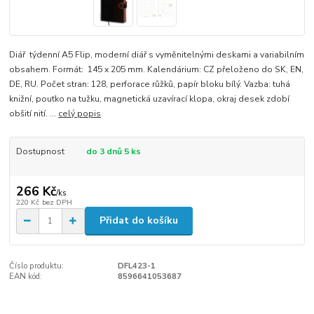
Diář týdenní A5 Flip, moderní diář s vyměnitelnými deskami a variabilním
obsahem. Formát: 145 x 205 mm. Kalendárium: CZ přeloženo do SK, EN,
DE, RU. Počet stran: 128, perforace růžků, papír bloku bílý. Vazba: tuhá
knižní, poutko na tužku, magnetická uzavírací klopa, okraj desek zdobí
obšití nití. ...
celý popis
Dostupnost
do 3 dnů 5 ks
266 Kč
/
ks
220 Kč
bez DPH
Přidat do košíku
Číslo produktu:
DFL423-1
EAN kód:
8596641053687