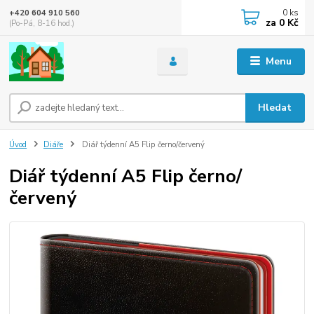
0
ks
+420 604 910 560
za
0 Kč
(Po-Pá, 8-16 hod.)
Menu
Hledat
Úvod
Diáře
Diář týdenní A5 Flip černo/červený
Diář týdenní A5 Flip černo/
červený