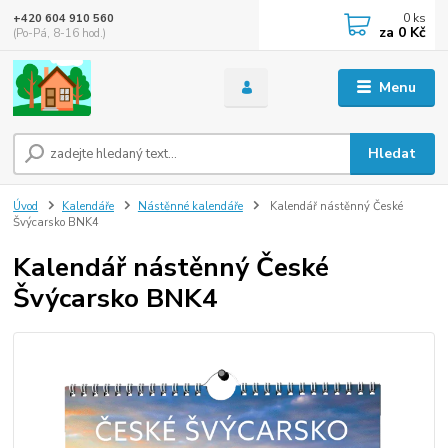
0
ks
+420 604 910 560
za
0 Kč
(Po-Pá, 8-16 hod.)
Menu
Hledat
Úvod
Kalendáře
Nástěnné kalendáře
Kalendář nástěnný České
Švýcarsko BNK4
Kalendář nástěnný České
Švýcarsko BNK4