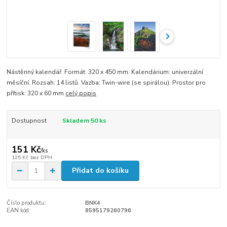
Nástěnný kalendář. Formát: 320 x 450 mm. Kalendárium: univerzální
měsíční. Rozsah: 14 listů. Vazba: Twin-wire (se spirálou). Prostor pro
přítisk: 320 x 60 mm
celý popis
Dostupnost
Skladem 50 ks
151 Kč
/
ks
125 Kč
bez DPH
Přidat do košíku
Číslo produktu:
BNK4
EAN kód:
8595179260796