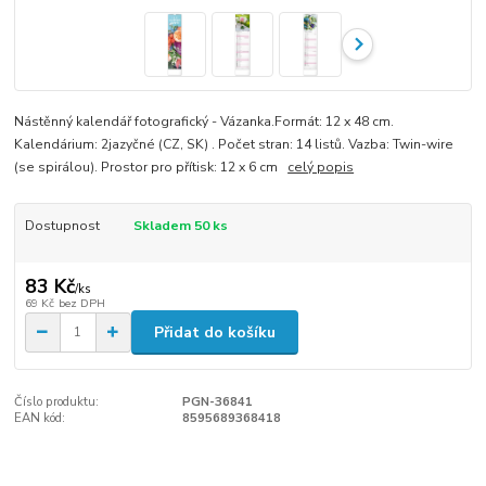
Nástěnný kalendář fotografický - Vázanka.Formát: 12 x 48 cm.
Kalendárium: 2jazyčné (CZ, SK) . Počet stran: 14 listů. Vazba: Twin-wire
(se spirálou). Prostor pro přítisk: 12 x 6 cm
celý popis
Dostupnost
Skladem 50 ks
83 Kč
/
ks
69 Kč
bez DPH
Přidat do košíku
Číslo produktu:
PGN-36841
EAN kód:
8595689368418