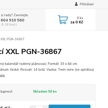
Přihlášení
 si rady? Zavolejte.
0
ks
 604 910 560
za
0 Kč
, 8-16 hod.)
cí XXL PGN-36867
ací XXL PGN-36867
ný kalendář rodinný plánovací. Formát: 33 x 64 cm.
árium: české. Rozsah: 14 listů. Vazba: Twin-wire (se spirálou).
opis
tupnost
Skladem 50 ks