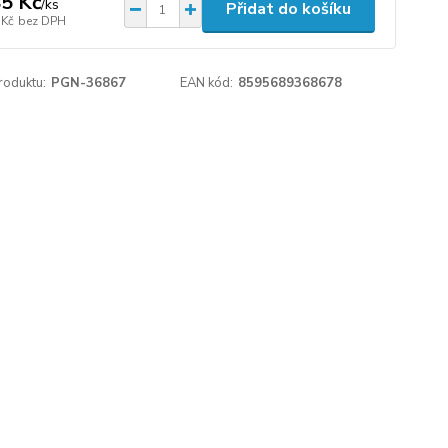
5 Kč
/
ks
Přidat do košíku
 Kč
bez DPH
roduktu:
PGN-36867
EAN kód:
8595689368678