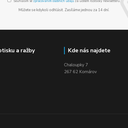
Souhlasím se
zpracováním osobních údajů
za účelem rozesílky newsletteru.
Můžete se kdykoli odhlásit. Zasíláme jednou za 14 dní.
otisku a ražby
Kde nás najdete
Chaloupky 7
267 62 Komárov