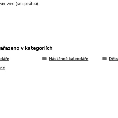
in-wire (se spirálou).
zařazeno v kategoriích
ndáře
Nástěnné kalendáře
Dět
nné