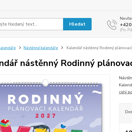
Nevíte
Hledat
+420
(Po-Pá
alendáře
Nástěnné kalendáře
Kalendář nástěnný Rodinný plánova
ndář nástěnný Rodinný plánov
Nástěn
Kalend
celý p
Dos