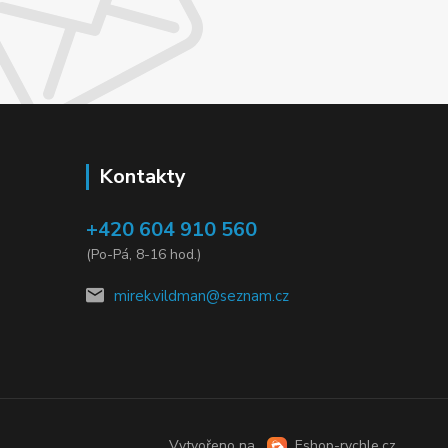
Kontakty
+420 604 910 560
(Po-Pá, 8-16 hod.)
mirek.vildman@seznam.cz
Vytvořeno na
Eshop-rychle.cz