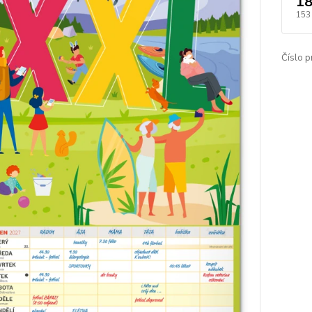
18
153
Číslo p