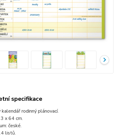
tní specifikace
kalendář rodinný plánovací.
33 x 64 cm.
um: české.
4 listů.