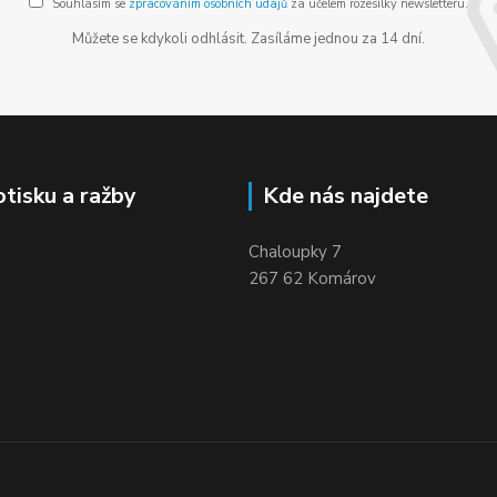
Souhlasím se
zpracováním osobních údajů
za účelem rozesílky newsletteru.
Můžete se kdykoli odhlásit. Zasíláme jednou za 14 dní.
otisku a ražby
Kde nás najdete
Chaloupky 7
267 62 Komárov