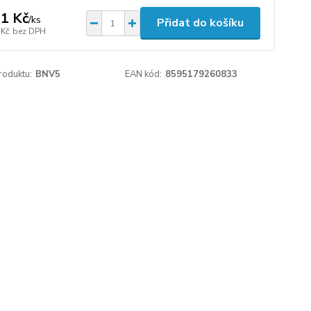
1 Kč
/
ks
Přidat do košíku
 Kč
bez DPH
roduktu:
BNV5
EAN kód:
8595179260833