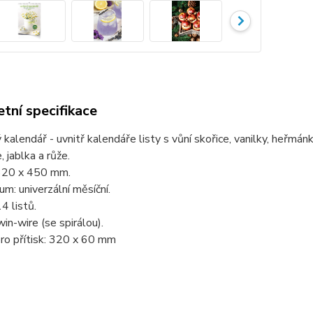
tní specifikace
kalendář - uvnitř kalendáře listy s vůní skořice, vanilky, heřmán
, jablka a růže.
320 x 450 mm.
um: univerzální měsíční.
4 listů.
in-wire (se spirálou).
ro přítisk: 320 x 60 mm