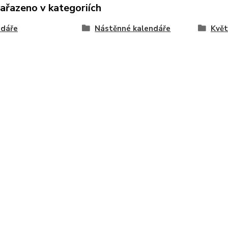
zařazeno v kategoriích
ndáře
Nástěnné kalendáře
Květ