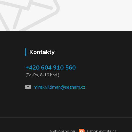
Kontakty
+420 604 910 560
(Po-Pá, 8-16 hod.)
mirek.vildman@seznam.cz
Vytvořeno na
Eshop-rychle.cz