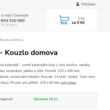
Přihlášení
 si rady? Zavolejte.
0
ks
 604 910 560
za
0 Kč
, 8-16 hod.)
- Kouzlo domova
 - Kouzlo domova
ý kalendář - uvnitř kalendáře listy s vůní skořice, vanilky,
ku, levandule, jablka a růže. Formát: 320 x 450 mm.
árium: univerzální měsíční. Rozsah: 14 listů. Vazba: Twin-wire
rálou). Prostor pro přítisk: 320 x 60 mm
celý popis
tupnost
Skladem 50 ks