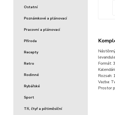
Ostatní
Poznámkové a plánovací
Pracovní a plánovací
Komple
Příroda
Nástěnný 
Recepty
levandule
Formát: 
Retro
Kalendári
Rodinné
Rozsah: 1
Vazba: Tw
Rybářské
Prostor p
Sport
Tří, čtyř a pětiměsíční