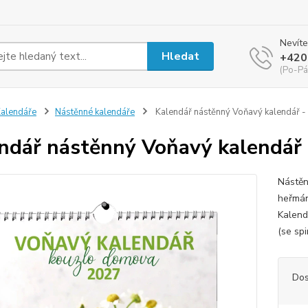
Nevíte
Hledat
+420
(Po-Pá
alendáře
Nástěnné kalendáře
Kalendář nástěnný Voňavý kalendář 
ndář nástěnný Voňavý kalendář
Nástěnn
heřmán
Kalend
(se spi
Dos