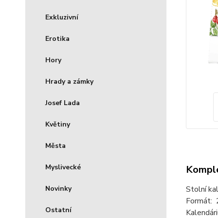
Exkluzivní
Erotika
Hory
Hrady a zámky
Josef Lada
Květiny
Města
Myslivecké
Komple
Novinky
Stolní ka
Formát: 
Ostatní
Kalendári