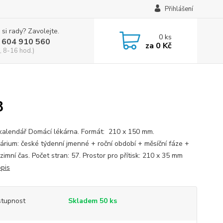
Přihlášení
 si rady? Zavolejte.
0
ks
 604 910 560
za
0 Kč
, 8-16 hod.)
8
 kalendář Domácí lékárna. Formát: 210 x 150 mm.
árium: české týdenní jmenné + roční období + měsíční fáze +
 zimní čas. Počet stran: 57. Prostor pro přítisk: 210 x 35 mm
opis
tupnost
Skladem 50 ks