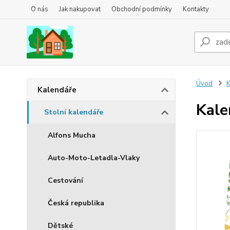
O nás
Jak nakupovat
Obchodní podmínky
Kontakty
Úvod
K
Kalendáře
Kale
Stolní kalendáře
Alfons Mucha
Auto-Moto-Letadla-Vlaky
Cestování
Česká republika
Dětské