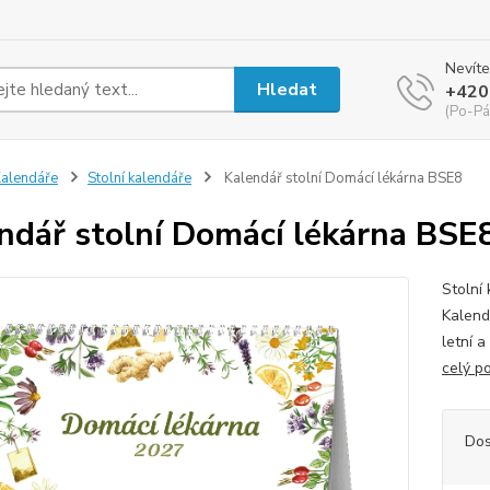
Nevíte
Hledat
+420
(Po-Pá
alendáře
Stolní kalendáře
Kalendář stolní Domácí lékárna BSE8
ndář stolní Domácí lékárna BSE
Stolní
Kalend
letní a
celý p
Dos