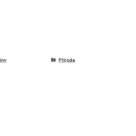
iny
Příroda