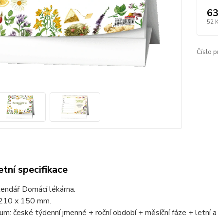
63
52 
Číslo p
tní specifikace
lendář Domácí lékárna.
210 x 150 mm.
um: české týdenní jmenné + roční období + měsíční fáze + letní a 