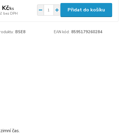
 Kč
/
ks
Přidat do košíku
Kč
bez DPH
roduktu:
BSE8
EAN kód:
8595179260284
zimní čas.