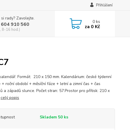
Přihlášení
 si rady? Zavolejte.
0
ks
 604 910 560
za
0 Kč
, 8-16 hod.)
SC7
 kalendář. Formát: 210 x 150 mm. Kalendárium: české týdenní
+ roční období + měsíční fáze + letní a zimní čas + čas
ů a západů slunce. Počet stran: 57.Prostor pro přítisk: 210 x
m
celý popis
tupnost
Skladem 50 ks