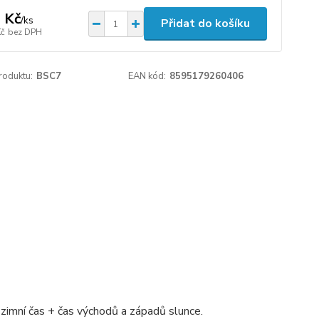
 Kč
/
ks
Přidat do košíku
Kč
bez DPH
roduktu:
BSC7
EAN kód:
8595179260406
 zimní čas + čas východů a západů slunce.