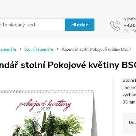
Nevíte
Hledat
+420
(Po-Pá
alendáře
Stolní kalendáře
Kalendář stolní Pokojové květiny BSC7
ndář stolní Pokojové květiny B
Stolní
jmenné 
východ
35 m
Dos