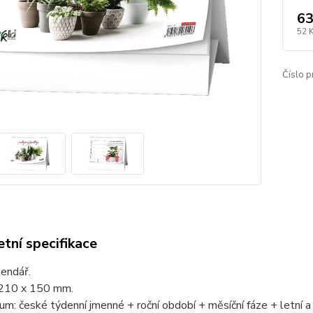
63
52 
Číslo p
tní specifikace
lendář.
210 x 150 mm.
um: české týdenní jmenné + roční období + měsíční fáze + letní a