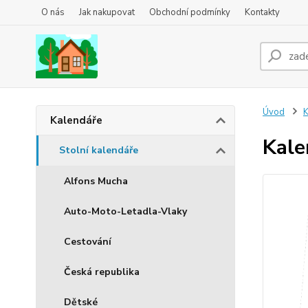
O nás
Jak nakupovat
Obchodní podmínky
Kontakty
Úvod
K
Kalendáře
Kale
Stolní kalendáře
Alfons Mucha
Auto-Moto-Letadla-Vlaky
Cestování
Česká republika
Dětské