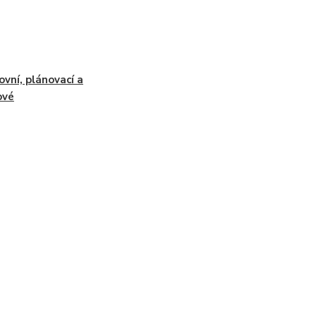
ovní, plánovací a
ové