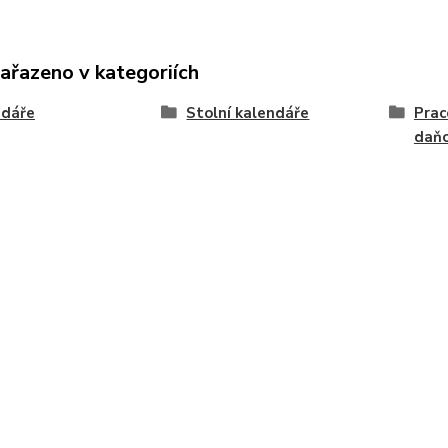
zařazeno v kategoriích
ndáře
Stolní kalendáře
Prac
daň