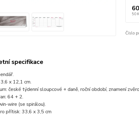
60
50 
Číslo p
tní specifikace
lendář.
3,6 x 12,1 cm.
um: české týdenní sloupcové + daně, roční období, znamení zvěrok
an: 64 + 2.
in-wire (se spirálou).
ro přítisk: 33,6 x 3,5 cm