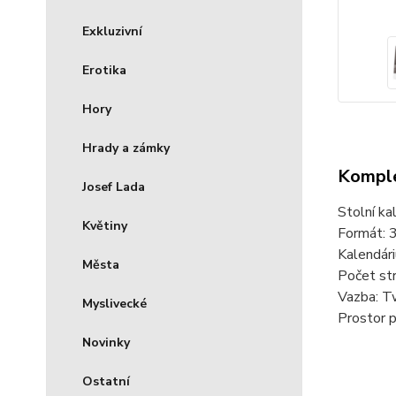
Exkluzivní
Erotika
Hory
Hrady a zámky
Komple
Josef Lada
Stolní ka
Květiny
Formát: 3
Kalendári
Města
Počet str
Vazba: Tw
Myslivecké
Prostor p
Novinky
Ostatní