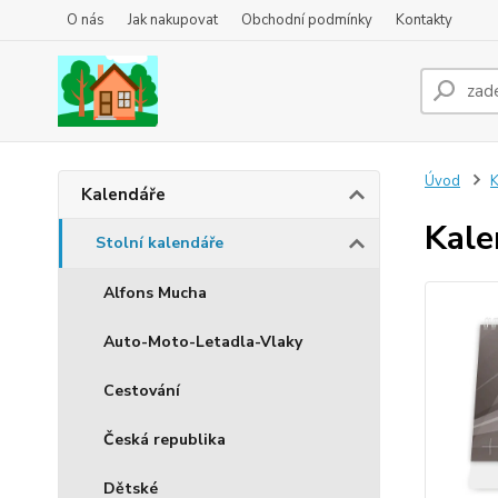
O nás
Jak nakupovat
Obchodní podmínky
Kontakty
Úvod
K
Kalendáře
Kale
Stolní kalendáře
Alfons Mucha
Auto-Moto-Letadla-Vlaky
Cestování
Česká republika
Dětské