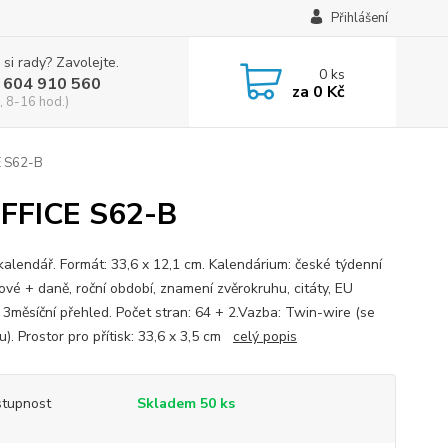
Přihlášení
 si rady? Zavolejte.
0
ks
 604 910 560
za
0 Kč
, 8-16 hod.)
E S62-B
 OFFICE S62-B
 kalendář. Formát: 33,6 x 12,1 cm. Kalendárium: české týdenní
ové + daně, roční období, znamení zvěrokruhu, citáty, EU
, 3měsíční přehled. Počet stran: 64 + 2.Vazba: Twin-wire (se
u). Prostor pro přítisk: 33,6 x 3,5 cm
celý popis
tupnost
Skladem 50 ks