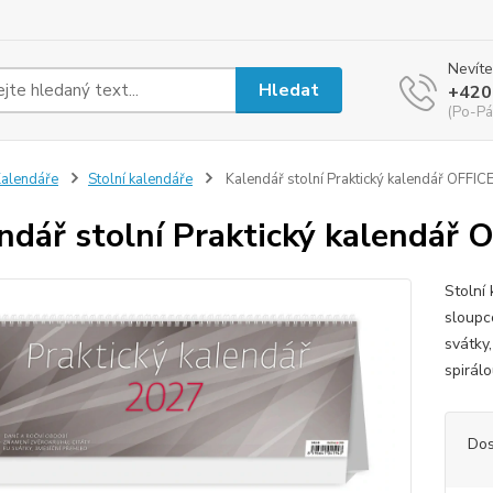
Nevíte
Hledat
+420
(Po-Pá
alendáře
Stolní kalendáře
Kalendář stolní Praktický kalendář OFFIC
ndář stolní Praktický kalendář
Stolní
sloupc
svátky
spirálo
Dos