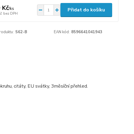
 Kč
/
ks
Přidat do košíku
Kč
bez DPH
roduktu:
S62-B
EAN kód:
8596641041943
ruhu, citáty, EU svátky, 3měsíční přehled.