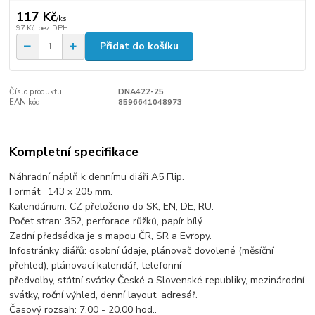
117 Kč
/
ks
97 Kč
bez DPH
Přidat do košíku
Číslo produktu:
DNA422-25
EAN kód:
8596641048973
Kompletní specifikace
Náhradní náplň k dennímu diáři A5 Flip.
Formát: 143 x 205 mm.
Kalendárium: CZ přeloženo do SK, EN, DE, RU.
Počet stran: 352, perforace růžků, papír bílý.
Zadní předsádka je s mapou ČR, SR a Evropy.
Infostránky diářů: osobní údaje, plánovač dovolené (měsíční
přehled), plánovací kalendář, telefonní
předvolby, státní svátky České a Slovenské republiky, mezinárodní
svátky, roční výhled, denní layout, adresář.
Časový rozsah: 7.00 - 20.00 hod..