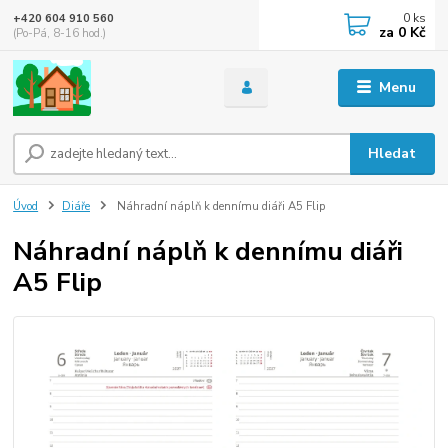
0
ks
+420 604 910 560
za
0 Kč
(Po-Pá, 8-16 hod.)
Menu
Hledat
Úvod
Diáře
Náhradní náplň k dennímu diáři A5 Flip
Náhradní náplň k dennímu diáři
A5 Flip