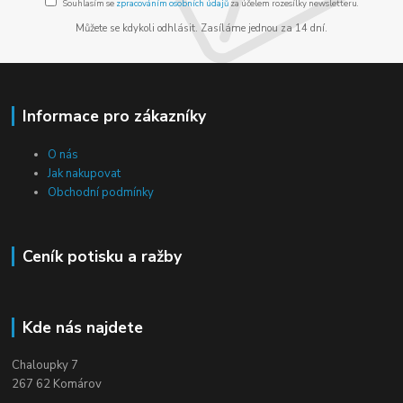
Souhlasím se
zpracováním osobních údajů
za účelem rozesílky newsletteru.
Můžete se kdykoli odhlásit. Zasíláme jednou za 14 dní.
Informace pro zákazníky
O nás
Jak nakupovat
Obchodní podmínky
Ceník potisku a ražby
Kde nás najdete
Chaloupky 7
267 62 Komárov