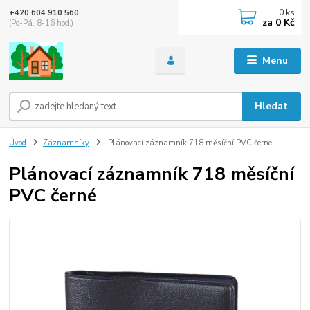
0
ks
+420 604 910 560
za
0 Kč
(Po-Pá, 8-16 hod.)
Menu
Hledat
Úvod
Záznamníky
Plánovací záznamník 718 měsíční PVC černé
Plánovací záznamník 718 měsíční
PVC černé