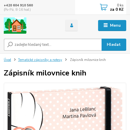
0
ks
+420 604 910 560
za
0 Kč
(Po-Pá, 8-16 hod.)
Menu
Hledat
Úvod
Tematické zápisníky a notesy
Zápisník milovnice knih
Zápisník milovnice knih