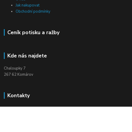
Jak nakupovat
Obchodní podmínky
Ceník potisku a ražby
Kde nás najdete
Chaloupky 7
267 62 Komárov
Kontakty
+420 604 910 560
(Po-Pá, 8-16 hod.)
mirek.vildman@seznam.cz