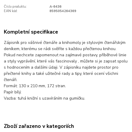
Číslo produktu:
A-6436
EAN kód:
8595054264369
Kompletní specifikace
Zápisník pro vášnivé čtenáře a knihomoly je stylovým čtenářským
deníkem, kterému se rádi svěříte s každou přečtenou knihou.
Pokud nechcete zapomenout na zajímavé postavy, příběhové linie
a styly vyprávění, které vás fascinovaly , můžete si je zapsat spolu
s hodnocením a dalšími údaji. V zápisníku najdete prostor pro
přečtené knihy a také užitečné rady a tipy, které ocení všichni
čtenáři.
Formát: 130 x 210 mm, 172 stran.
Papír bílý.
Vazba: tuhá knižní s uzavíráním na gumičku.
Zboží zařazeno v kategoriích