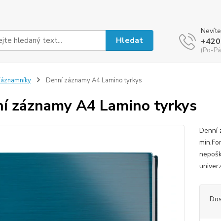
Nevíte
Hledat
+420
(Po-Pá
áznamníky
Denní záznamy A4 Lamino tyrkys
í záznamy A4 Lamino tyrkys
Denní 
min.Fo
nepošk
univerz
Dos