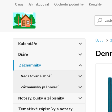
O nás
Jak nakupovat
Obchodní podmínky
Kontakty
Úvod
Z
Kalendáře
Denn
Diáře
Záznamníky
Nedatované zboží
Záznamníky plánovací
Notesy, bloky a zápisníky
Tematické zápisníky a notesy