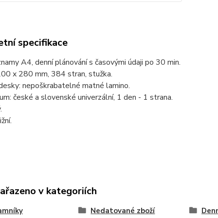
tní specifikace
namy A4, denní plánování s časovými údaji po 30 min.
200 x 280 mm, 384 stran, stužka.
 desky: nepoškrabatelné matné lamino.
um: české a slovenské univerzální, 1 den - 1 strana.
.
žní.
zařazeno v kategoriích
amníky
Nedatované zboží
Den