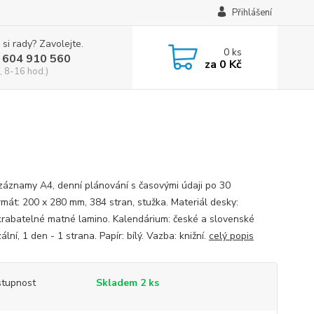
Přihlášení
 si rady? Zavolejte.
0
ks
 604 910 560
za
0 Kč
, 8-16 hod.)
záznamy A4, denní plánování s časovými údaji po 30
rmát: 200 x 280 mm, 384 stran, stužka. Materiál desky:
rabatelné matné lamino. Kalendárium: české a slovenské
ální, 1 den - 1 strana. Papír: bílý. Vazba: knižní.
celý popis
tupnost
Skladem 2 ks