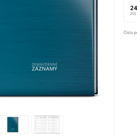
24
201
Číslo p