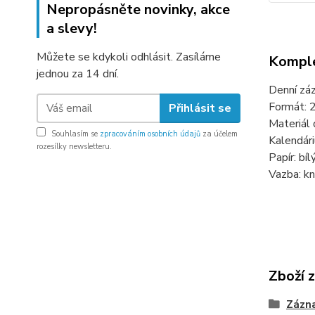
Nepropásněte novinky, akce
a slevy!
Můžete se kdykoli odhlásit. Zasíláme
Komple
jednou za 14 dní.
Denní záz
Formát: 
Přihlásit se
Materiál
Souhlasím se
zpracováním osobních údajů
za účelem
Kalendári
rozesílky newsletteru.
Papír: bílý
Vazba: kni
Zboží 
Zázn