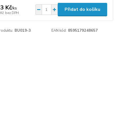
3 Kč
/
ks
Přidat do košíku
 Kč
bez DPH
roduktu:
BU019-3
EAN kód:
8595179248657