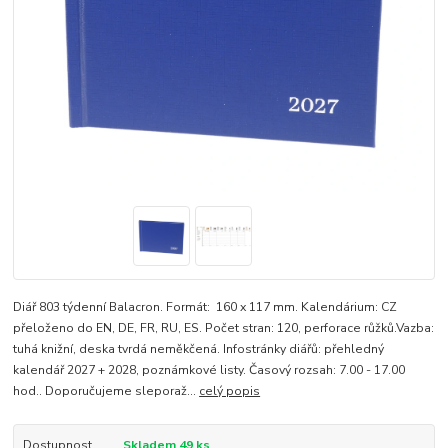
Diář 803 týdenní Balacron. Formát: 160 x 117 mm. Kalendárium: CZ
přeloženo do EN, DE, FR, RU, ES. Počet stran: 120, perforace růžků.Vazba:
tuhá knižní, deska tvrdá neměkčená. Infostránky diářů: přehledný
kalendář 2027 + 2028, poznámkové listy. Časový rozsah: 7.00 - 17.00
hod.. Doporučujeme sleporaž...
celý popis
Dostupnost
Skladem 49 ks