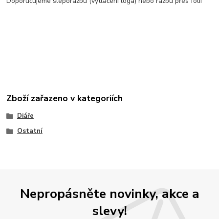
Doporučujeme sleporažbu (vytlačení loga) nebo ražbu přes folii
Zboží zařazeno v kategoriích
Diáře
Ostatní
Nepropásněte novinky, akce a
slevy!