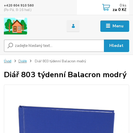
0
ks
+420 604 910 560
za
0 Kč
(Po-Pá, 8-16 hod.)
Menu
Hledat
Úvod
Diáře
Diář 803 týdenní Balacron modrý
Diář 803 týdenní Balacron modrý