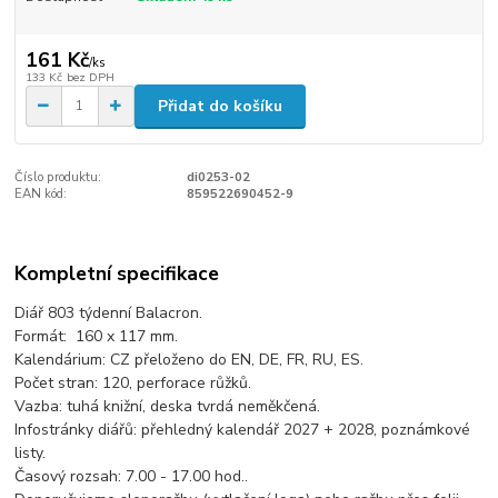
161 Kč
/
ks
133 Kč
bez DPH
Přidat do košíku
Číslo produktu:
di0253-02
EAN kód:
859522690452-9
Kompletní specifikace
Diář 803 týdenní Balacron.
Formát: 160 x 117 mm.
Kalendárium: CZ přeloženo do EN, DE, FR, RU, ES.
Počet stran: 120, perforace růžků.
Vazba: tuhá knižní, deska tvrdá neměkčená.
Infostránky diářů: přehledný kalendář 2027 + 2028, poznámkové
listy.
Časový rozsah: 7.00 - 17.00 hod..