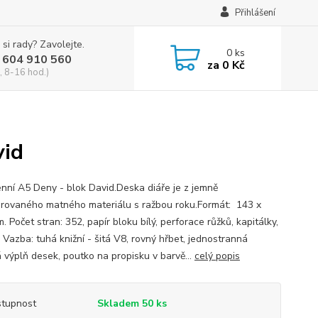
Přihlášení
 si rady? Zavolejte.
0
ks
 604 910 560
za
0 Kč
, 8-16 hod.)
vid
enní A5 Deny - blok David.Deska diáře je z jemně
urovaného matného materiálu s ražbou roku.Formát: 143 x
 Počet stran: 352, papír bloku bílý, perforace růžků, kapitálky,
 Vazba: tuhá knižní - šitá V8, rovný hřbet, jednostranná
 výplň desek, poutko na propisku v barvě...
celý popis
tupnost
Skladem 50 ks