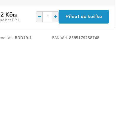
2 Kč
/
ks
Přidat do košíku
 Kč
bez DPH
roduktu:
BDD19-1
EAN kód:
8595179258748