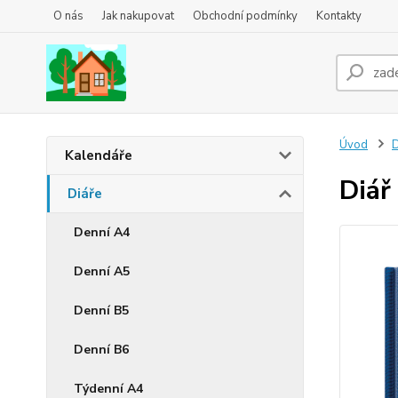
O nás
Jak nakupovat
Obchodní podmínky
Kontakty
Úvod
D
Kalendáře
Diář
Diáře
Denní A4
Denní A5
Denní B5
Denní B6
Týdenní A4