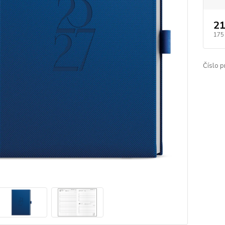
21
175
Číslo p