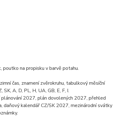
k, poutko na propisku v barvě potahu.
 zimní čas, znamení zvěrokruhu, tabulkový měsíční
SK, A, D, PL, H, UA, GB, E, F, I.
ní plánování 2027, plán dovolených 2027, přehled
na, daňový kalendář CZ/SK 2027, mezinárodní svátky
poznámky.