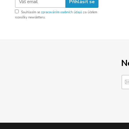
Přihlásit se
Souhlasím se
zpracováním osobních údajů
za účelem
rozesílky newsletteru.
N