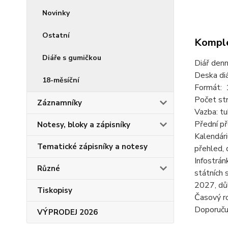
Novinky
Ostatní
Komple
Diáře s gumičkou
Diář denn
Deska diá
18-měsíční
Formát: 
Počet str
Záznamníky
Vazba: tu
Přední p
Notesy, bloky a zápisníky
Kalendári
Tematické zápisníky a notesy
přehled, 
Infostrán
Různé
státních
2027, důl
Tiskopisy
Časový ro
Doporučuj
VÝPRODEJ 2026