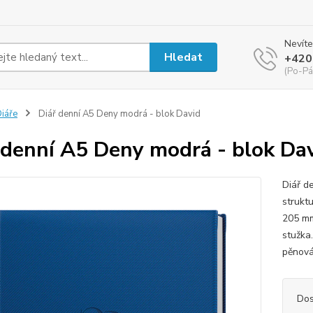
Nevíte
Hledat
+420
(Po-Pá
iáře
Diář denní A5 Deny modrá - blok David
 denní A5 Deny modrá - blok Da
Diář d
strukt
205 mm.
stužka.
pěnová
Dos