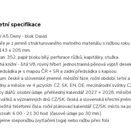
tní specifikace
í A5 Deny - blok David.
ře je z jemně strukturovaného matného materiálu s ražbou roku.
143 x 205 mm.
an: 352, papír bloku bílý, perforace růžků, kapitálky, stužka.
há knižní - šitá V8, rovný hřbet, jednostranná pěnová výplň dese
ředsádka je s mapou ČR + SR a zadní předsádka s kapsou.
um: české a slovenské jmenné, měsíční fáze, roční období, letní a
dny a měsíce ve 4 jazycích: CZ, SK, EN, DE, mezinárodní svátky CZ, 
ky diářů: osobní údaje, přehledný kalendář 2027 + 2028, měsíč
 svátků a významných dnů CZ/SK, česká a slovenská křestní jmé
ežitá telefonní čísla, roční plánovací kalendář CZ/SK, místo na 
zsah: 6.00 - 21.30 hod. (časové údaje po 30 min.)
eme sleporažbu (vytlačení loga) nebo ražbu přes folii