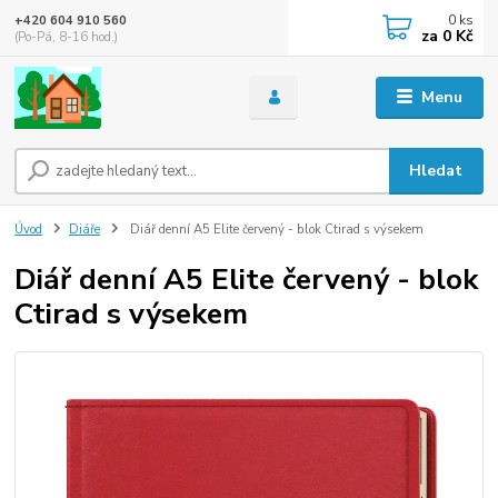
0
ks
+420 604 910 560
za
0 Kč
(Po-Pá, 8-16 hod.)
Menu
Hledat
Úvod
Diáře
Diář denní A5 Elite červený - blok Ctirad s výsekem
Diář denní A5 Elite červený - blok
Ctirad s výsekem