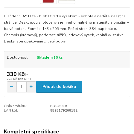
Diář denní A5 Elite - blok Ctirad s výsekem - sobota a neděle zvlášť na
stránce. Desky jsou zhotoveny z jemného matného materiálu a obšitím v
barvě potahu.Formát: 143 x 205 mm. Počet stran: 384, papír bloku
Chamois (krémový), perforace růžků, indexový výsek, kapitálky, stužka.
Desky jsou opakovaně ...
celý popis
Dostupnost
Skladem 10 ks
330 Kč
/
ks
273 Kč
bez DPH
Přidat do košíku
Číslo produktu:
BDCk38-6
EAN kód:
8595179268182
Kompletní specifikace