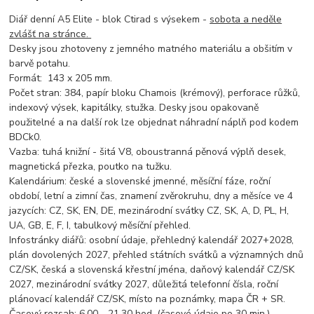
Diář denní A5 Elite - blok Ctirad s výsekem -
sobota a neděle
zvlášť na stránce.
Desky jsou zhotoveny z jemného matného materiálu a obšitím v
barvě potahu.
Formát: 143 x 205 mm.
Počet stran: 384, papír bloku Chamois (krémový), perforace růžků,
indexový výsek, kapitálky, stužka. Desky jsou opakovaně
použitelné a na další rok lze objednat náhradní náplň pod kodem
BDCk0.
Vazba: tuhá knižní - šitá V8, oboustranná pěnová výplň desek,
magnetická přezka, poutko na tužku.
Kalendárium: české a slovenské jmenné, měsíční fáze, roční
období, letní a zimní čas, znamení zvěrokruhu, dny a měsíce ve 4
jazycích: CZ, SK, EN, DE, mezinárodní svátky CZ, SK, A, D, PL, H,
UA, GB, E, F, I, tabulkový měsíční přehled.
Infostránky diářů: osobní údaje, přehledný kalendář 2027+2028,
plán dovolených 2027, přehled státních svátků a významných dnů
CZ/SK, česká a slovenská křestní jména, daňový kalendář CZ/SK
2027, mezinárodní svátky 2027, důležitá telefonní čísla, roční
plánovací kalendář CZ/SK, místo na poznámky, mapa ČR + SR.
Časový rozsah: 6.00 - 21.30 hod. (časové údaje po 30 min.)