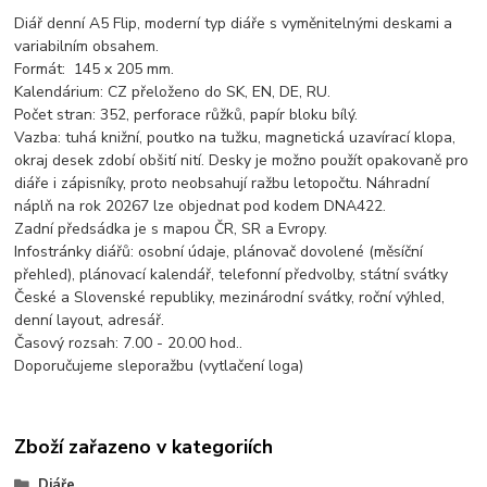
Diář denní A5 Flip, moderní typ diáře s vyměnitelnými deskami a
variabilním obsahem.
Formát: 145 x 205 mm.
Kalendárium: CZ přeloženo do SK, EN, DE, RU.
Počet stran: 352, perforace růžků, papír bloku bílý.
Vazba: tuhá knižní, poutko na tužku, magnetická uzavírací klopa,
okraj desek zdobí obšití nití. Desky je možno použít opakovaně pro
diáře i zápisníky, proto neobsahují ražbu letopočtu. Náhradní
náplň na rok 20267 lze objednat pod kodem DNA422.
Zadní předsádka je s mapou ČR, SR a Evropy.
Infostránky diářů: osobní údaje, plánovač dovolené (měsíční
přehled), plánovací kalendář, telefonní předvolby, státní svátky
České a Slovenské republiky, mezinárodní svátky, roční výhled,
denní layout, adresář.
Časový rozsah: 7.00 - 20.00 hod..
Doporučujeme sleporažbu (vytlačení loga)
Zboží zařazeno v kategoriích
Diáře