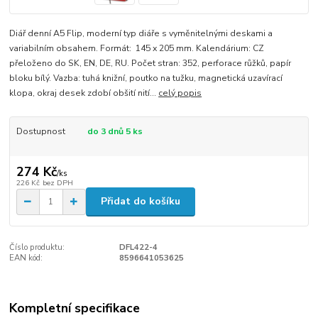
Diář denní A5 Flip, moderní typ diáře s vyměnitelnými deskami a
variabilním obsahem. Formát: 145 x 205 mm. Kalendárium: CZ
přeloženo do SK, EN, DE, RU. Počet stran: 352, perforace růžků, papír
bloku bílý. Vazba: tuhá knižní, poutko na tužku, magnetická uzavírací
klopa, okraj desek zdobí obšití nití...
celý popis
Dostupnost
do 3 dnů 5 ks
274 Kč
/
ks
226 Kč
bez DPH
Přidat do košíku
Číslo produktu:
DFL422-4
EAN kód:
8596641053625
Kompletní specifikace