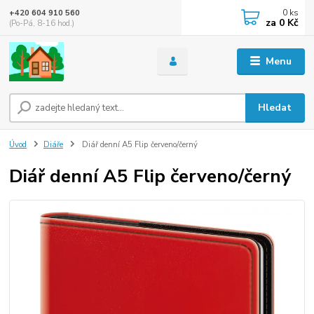
0
ks
+420 604 910 560
za
0 Kč
(Po-Pá, 8-16 hod.)
Menu
Hledat
Úvod
Diáře
Diář denní A5 Flip červeno/černý
Diář denní A5 Flip červeno/černý