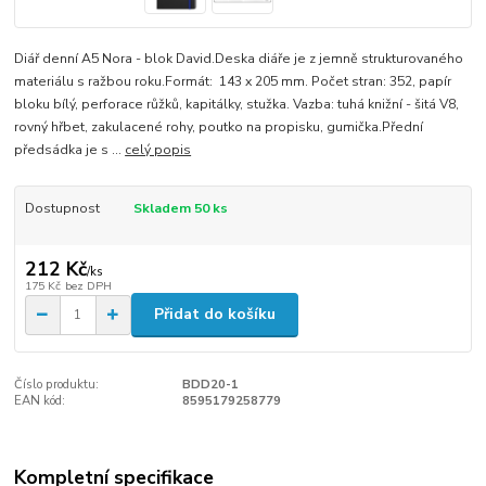
Diář denní A5 Nora - blok David.Deska diáře je z jemně strukturovaného
materiálu s ražbou roku.Formát: 143 x 205 mm. Počet stran: 352, papír
bloku bílý, perforace růžků, kapitálky, stužka. Vazba: tuhá knižní - šitá V8,
rovný hřbet, zakulacené rohy, poutko na propisku, gumička.Přední
předsádka je s ...
celý popis
Dostupnost
Skladem 50 ks
212 Kč
/
ks
175 Kč
bez DPH
Přidat do košíku
Číslo produktu:
BDD20-1
EAN kód:
8595179258779
Kompletní specifikace