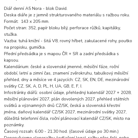
Diář denní A5 Nora - blok David.
Deska diáře je z jemně strukturovaného materiálu s ražbou roku.
Formát: 143 x 205 mm.
Počet stran: 352, papír bloku bílý, perforace růžků, kapitálky,
stužka.
Vazba: tuhá knižní - šitá V8, rovný hřbet, zakulacené rohy, poutko
na propisku, gumička.
Přední předsádka je s mapou ČR + SR a zadní předsádka s
kapsou.
Kalendárium: české a slovenské jmenné, měsíční fáze, roční
období, letní a zimní čas, znamení zvěrokruhu, tabulkový měsíční
přehled, dny a měsíce ve 4 jazycích: CZ, SK, EN, DE, mezinárodní
svátky CZ, SK, A, D, PL, H, UA, GB, E, F, I.
Infostránky diářů: osobní údaje, přehledný kalendář 2027 + 2028,
měsíční plánování 2027, plán dovolených 2027, přehled státních
svátků a významných dnů CZ/SK, česká a slovenská křestní
jména, daňový kalendář CZ/SK 2027, mezinárodní svátky 2027,
důležitá telefonní čísla, roční plánovací kalendář CZ/SK, místo na
poznámky.
Časový rozsah: 6.00 - 21.30 hod. (časové údaje po 30 min.)
Doporučujeme sleporažbu (vytlačení loga), ražbu přes folii, nebo