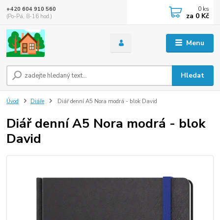
0
ks
+420 604 910 560
za
0 Kč
(Po-Pá, 8-16 hod.)
Menu
Hledat
Úvod
Diáře
Diář denní A5 Nora modrá - blok David
Diář denní A5 Nora modrá - blok
David