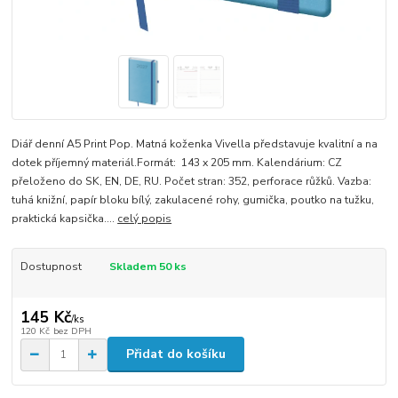
Diář denní A5 Print Pop. Matná koženka Vivella představuje kvalitní a na
dotek příjemný materiál.Formát: 143 x 205 mm. Kalendárium: CZ
přeloženo do SK, EN, DE, RU. Počet stran: 352, perforace růžků. Vazba:
tuhá knižní, papír bloku bílý, zakulacené rohy, gumička, poutko na tužku,
praktická kapsička....
celý popis
Dostupnost
Skladem 50 ks
145 Kč
/
ks
120 Kč
bez DPH
Přidat do košíku