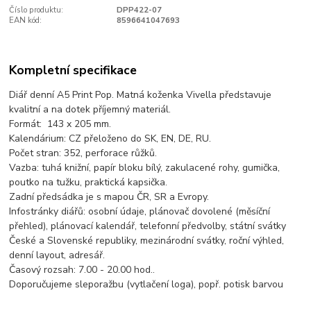
Číslo produktu:
DPP422-07
EAN kód:
8596641047693
Kompletní specifikace
Diář denní A5 Print Pop. Matná koženka Vivella představuje
kvalitní a na dotek příjemný materiál.
Formát: 143 x 205 mm.
Kalendárium: CZ přeloženo do SK, EN, DE, RU.
Počet stran: 352, perforace růžků.
Vazba: tuhá knižní, papír bloku bílý, zakulacené rohy, gumička,
poutko na tužku, praktická kapsička.
Zadní předsádka je s mapou ČR, SR a Evropy.
Infostránky diářů: osobní údaje, plánovač dovolené (měsíční
přehled), plánovací kalendář, telefonní předvolby, státní svátky
České a Slovenské republiky, mezinárodní svátky, roční výhled,
denní layout, adresář.
Časový rozsah: 7.00 - 20.00 hod..
Doporučujeme sleporažbu (vytlačení loga), popř. potisk barvou