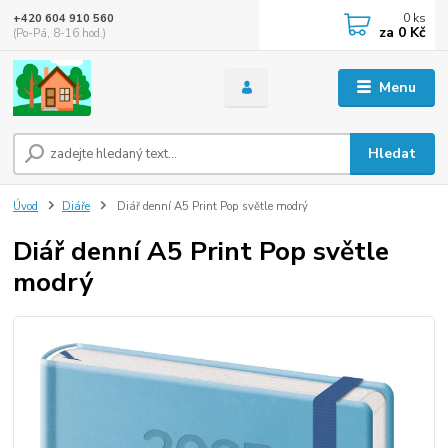
0
ks
+420 604 910 560
za
0 Kč
(Po-Pá, 8-16 hod.)
Menu
Hledat
Úvod
Diáře
Diář denní A5 Print Pop světle modrý
Diář denní A5 Print Pop světle
modrý