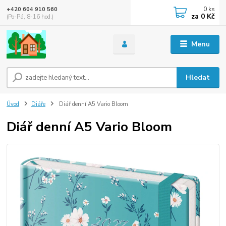
0
ks
+420 604 910 560
za
0 Kč
(Po-Pá, 8-16 hod.)
Menu
Hledat
Úvod
Diáře
Diář denní A5 Vario Bloom
Diář denní A5 Vario Bloom