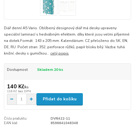
Diář denní A5 Vario. Oblíbený designový diář má desky upraveny
speciální laminací s hedvábným efektem, díky které jsou velmi příjemné
na dotek.Formát: 143 x 205 mm. Kalendárium: CZ přeloženo do SK, EN,
DE, RU. Počet stran: 352, perforace růžků, papír bloku bílý. Vazba: tuhá
knižní, desky s gumičkou...
celý popis
Dostupnost
Skladem 20 ks
140 Kč
/
ks
116 Kč
bez DPH
Přidat do košíku
Číslo produktu:
DVR422-11
EAN kód:
8596641048348