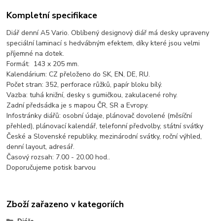
Kompletní specifikace
Diář denní A5 Vario. Oblíbený designový diář má desky upraveny
speciální laminací s hedvábným efektem, díky které jsou velmi
příjemné na dotek.
Formát: 143 x 205 mm.
Kalendárium: CZ přeloženo do SK, EN, DE, RU.
Počet stran: 352, perforace růžků, papír bloku bílý.
Vazba: tuhá knižní, desky s gumičkou, zakulacené rohy.
Zadní předsádka je s mapou ČR, SR a Evropy.
Infostránky diářů: osobní údaje, plánovač dovolené (měsíční
přehled), plánovací kalendář, telefonní předvolby, státní svátky
České a Slovenské republiky, mezinárodní svátky, roční výhled,
denní layout, adresář.
Časový rozsah: 7.00 - 20.00 hod..
Doporučujeme potisk barvou
Zboží zařazeno v kategoriích