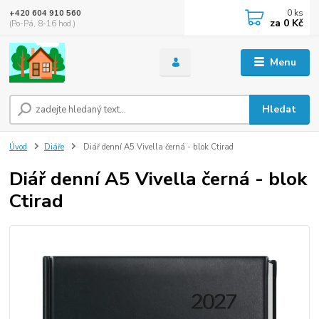
0
ks
+420 604 910 560
za
0 Kč
(Po-Pá, 8-16 hod.)
Menu
Hledat
Úvod
Diáře
Diář denní A5 Vivella černá - blok Ctirad
Diář denní A5 Vivella černá - blok
Ctirad