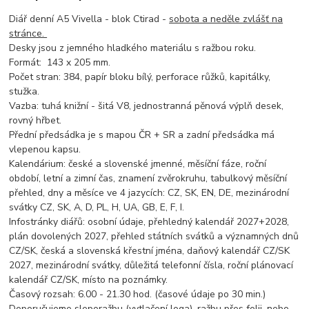
Diář denní A5 Vivella - blok Ctirad -
sobota a neděle zvlášť na
stránce.
Desky jsou z jemného hladkého materiálu s ražbou roku.
Formát: 143 x 205 mm.
Počet stran: 384, papír bloku bílý, perforace růžků, kapitálky,
stužka.
Vazba: tuhá knižní - šitá V8, jednostranná pěnová výplň desek,
rovný hřbet.
Přední předsádka je s mapou ČR + SR a zadní předsádka má
vlepenou kapsu.
Kalendárium: české a slovenské jmenné, měsíční fáze, roční
období, letní a zimní čas, znamení zvěrokruhu, tabulkový měsíční
přehled, dny a měsíce ve 4 jazycích: CZ, SK, EN, DE, mezinárodní
svátky CZ, SK, A, D, PL, H, UA, GB, E, F, I.
Infostránky diářů: osobní údaje, přehledný kalendář 2027+2028,
plán dovolených 2027, přehled státních svátků a významných dnů
CZ/SK, česká a slovenská křestní jména, daňový kalendář CZ/SK
2027, mezinárodní svátky, důležitá telefonní čísla, roční plánovací
kalendář CZ/SK, místo na poznámky.
Časový rozsah: 6.00 - 21.30 hod. (časové údaje po 30 min.)
Doporučujeme sleporažbu (vytlačení loga), ražbu přes folii, nebo