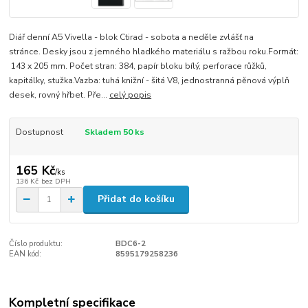
Diář denní A5 Vivella - blok Ctirad - sobota a neděle zvlášť na
stránce. Desky jsou z jemného hladkého materiálu s ražbou roku.Formát:
143 x 205 mm. Počet stran: 384, papír bloku bílý, perforace růžků,
kapitálky, stužka.Vazba: tuhá knižní - šitá V8, jednostranná pěnová výplň
desek, rovný hřbet. Pře...
celý popis
Dostupnost
Skladem 50 ks
165 Kč
/
ks
136 Kč
bez DPH
Přidat do košíku
Číslo produktu:
BDC6-2
EAN kód:
8595179258236
Kompletní specifikace