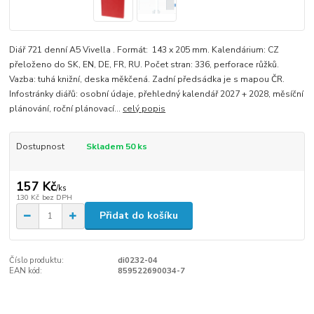
Diář 721 denní A5 Vivella . Formát: 143 x 205 mm. Kalendárium: CZ
přeloženo do SK, EN, DE, FR, RU. Počet stran: 336, perforace růžků.
Vazba: tuhá knižní, deska měkčená. Zadní předsádka je s mapou ČR.
Infostránky diářů: osobní údaje, přehledný kalendář 2027 + 2028, měsíční
plánování, roční plánovací...
celý popis
Dostupnost
Skladem 50 ks
157 Kč
/
ks
130 Kč
bez DPH
Přidat do košíku
Číslo produktu:
di0232-04
EAN kód:
859522690034-7