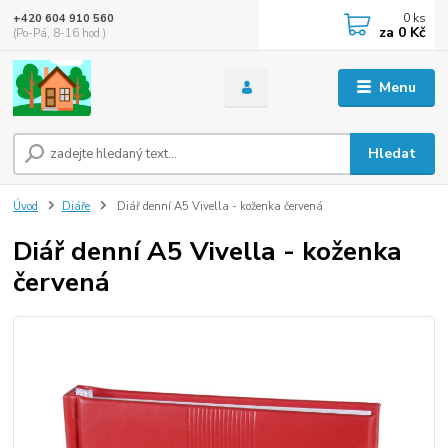
0
ks
+420 604 910 560
za
0 Kč
(Po-Pá, 8-16 hod.)
Menu
Hledat
Úvod
Diáře
Diář denní A5 Vivella - koženka červená
Diář denní A5 Vivella - koženka
červená