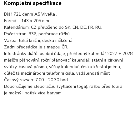
Kompletní specifikace
Diář 721 denní A5 Vivella .
Formát: 143 x 205 mm.
Kalendárium: CZ přeloženo do SK, EN, DE, FR, RU.
Počet stran: 336, perforace růžků.
Vazba: tuhá knižní, deska měkčená.
Zadní předsádka je s mapou ČR.
Infostránky diářů: osobní údaje, přehledný kalendář 2027 + 2028,
měsíční plánování, roční plánovací kalendář, státní a církevní
svátky, časová pásma, věčný kalendář, česká křestní jména,
důležitá mezinárodní telefonní čísla, vzdálenosti měst.
Časový rozsah: 7.00 - 20.30 hod..
Doporučujeme sleporažbu (vytlačení loga), ražbu přes folii a
je možný i potisk více barvami