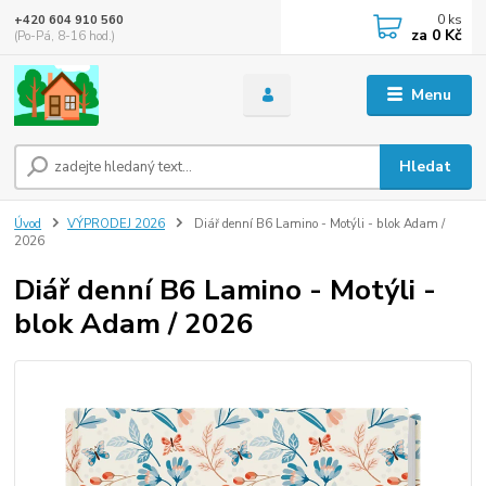
0
ks
+420 604 910 560
za
0 Kč
(Po-Pá, 8-16 hod.)
Menu
Hledat
Úvod
VÝPRODEJ 2026
Diář denní B6 Lamino - Motýli - blok Adam /
2026
Diář denní B6 Lamino - Motýli -
blok Adam / 2026