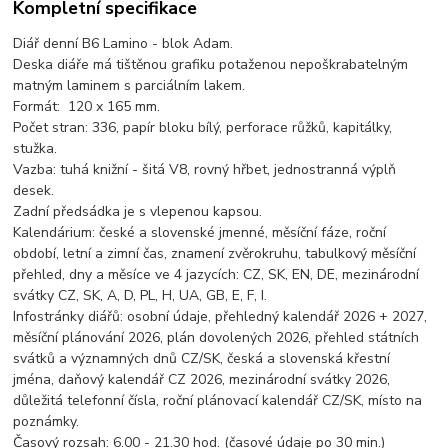
Kompletní specifikace
Diář denní B6 Lamino - blok Adam.
Deska diáře má tištěnou grafiku potaženou nepoškrabatelným
matným laminem s parciálním lakem.
Formát: 120 x 165 mm.
Počet stran: 336, papír bloku bílý, perforace růžků, kapitálky,
stužka.
Vazba: tuhá knižní - šitá V8, rovný hřbet, jednostranná výplň
desek.
Zadní předsádka je s vlepenou kapsou.
Kalendárium: české a slovenské jmenné, měsíční fáze, roční
období, letní a zimní čas, znamení zvěrokruhu, tabulkový měsíční
přehled, dny a měsíce ve 4 jazycích: CZ, SK, EN, DE, mezinárodní
svátky CZ, SK, A, D, PL, H, UA, GB, E, F, I.
Infostránky diářů: osobní údaje, přehledný kalendář 2026 + 2027,
měsíční plánování 2026, plán dovolených 2026, přehled státních
svátků a významných dnů CZ/SK, česká a slovenská křestní
jména, daňový kalendář CZ 2026, mezinárodní svátky 2026,
důležitá telefonní čísla, roční plánovací kalendář CZ/SK, místo na
poznámky.
Časový rozsah: 6.00 - 21.30 hod. (časové údaje po 30 min.)