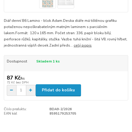
Diář denní B6 Lamino - blok Adam.Deska diáře má tištěnou grafiku
potaženou nepoškrabatelným matným laminem s parciálním
lakem.Formát: 120 x 165 mm. Počet stran: 336, papír bloku bílý,
perforace růžků, kapitálky, stužka. Vazba: tuhá knižní - šitá V8, rovný hřbet,
jednostranná výplň desek.Zadní předs...
celý popis
Dostupnost
Skladem 1 ks
87 Kč
/
ks
72 Kč
bez DPH
Přidat do košíku
Číslo produktu:
BDA9-2/2026
EAN kód:
8595179253705