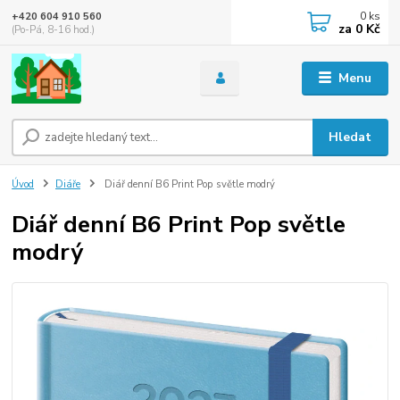
0
ks
+420 604 910 560
za
0 Kč
(Po-Pá, 8-16 hod.)
Menu
Hledat
Úvod
Diáře
Diář denní B6 Print Pop světle modrý
Diář denní B6 Print Pop světle
modrý