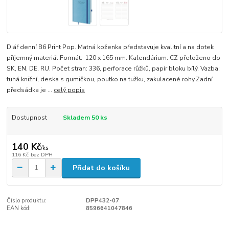
Diář denní B6 Print Pop. Matná koženka představuje kvalitní a na dotek
příjemný materiál.Formát: 120 x 165 mm. Kalendárium: CZ přeloženo do
SK, EN, DE, RU. Počet stran: 336, perforace růžků, papír bloku bílý. Vazba:
tuhá knižní, deska s gumičkou, poutko na tužku, zakulacené rohy.Zadní
předsádka je ...
celý popis
Dostupnost
Skladem 50 ks
140 Kč
/
ks
116 Kč
bez DPH
Přidat do košíku
Číslo produktu:
DPP432-07
EAN kód:
8596641047846