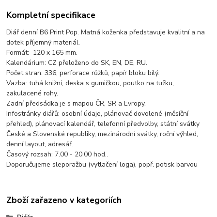
Kompletní specifikace
Diář denní B6 Print Pop. Matná koženka představuje kvalitní a na
dotek příjemný materiál.
Formát: 120 x 165 mm.
Kalendárium: CZ přeloženo do SK, EN, DE, RU.
Počet stran: 336, perforace růžků, papír bloku bílý.
Vazba: tuhá knižní, deska s gumičkou, poutko na tužku,
zakulacené rohy.
Zadní předsádka je s mapou ČR, SR a Evropy.
Infostránky diářů: osobní údaje, plánovač dovolené (měsíční
přehled), plánovací kalendář, telefonní předvolby, státní svátky
České a Slovenské republiky, mezinárodní svátky, roční výhled,
denní layout, adresář.
Časový rozsah: 7.00 - 20.00 hod..
Doporučujeme sleporažbu (vytlačení loga), popř. potisk barvou
Zboží zařazeno v kategoriích