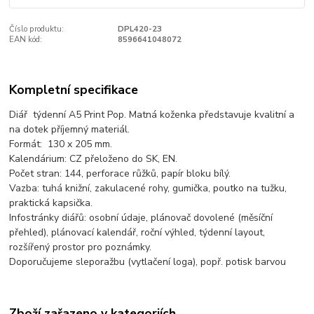
Číslo produktu:
DPL420-23
EAN kód:
8596641048072
Kompletní specifikace
Diář týdenní A5 Print Pop. Matná koženka představuje kvalitní a
na dotek příjemný materiál.
Formát: 130 x 205 mm.
Kalendárium: CZ přeloženo do SK, EN.
Počet stran: 144, perforace růžků, papír bloku bílý.
Vazba: tuhá knižní, zakulacené rohy, gumička, poutko na tužku,
praktická kapsička.
Infostránky diářů: osobní údaje, plánovač dovolené (měsíční
přehled), plánovací kalendář, roční výhled, týdenní layout,
rozšířený prostor pro poznámky.
Doporučujeme sleporažbu (vytlačení loga), popř. potisk barvou
Zboží zařazeno v kategoriích