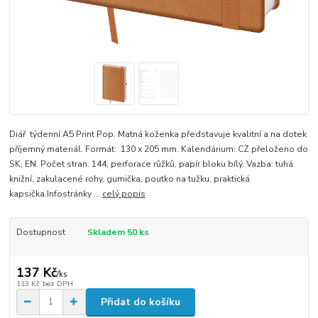
Diář týdenní A5 Print Pop. Matná koženka představuje kvalitní a na dotek
příjemný materiál. Formát: 130 x 205 mm. Kalendárium: CZ přeloženo do
SK, EN. Počet stran: 144, perforace růžků, papír bloku bílý. Vazba: tuhá
knižní, zakulacené rohy, gumička, poutko na tužku, praktická
kapsička.Infostránky ...
celý popis
Dostupnost
Skladem 50 ks
137 Kč
/
ks
113 Kč
bez DPH
Přidat do košíku