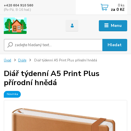
0
ks
+420 604 910 560
za
0 Kč
(Po-Pá, 8-16 hod.)
Menu
Hledat
Úvod
Diáře
Diář týdenní A5 Print Plus přírodní hnědá
Diář týdenní A5 Print Plus
přírodní hnědá
Novinka