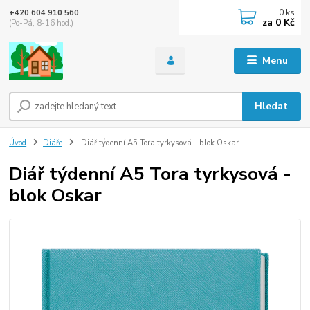
0
ks
+420 604 910 560
za
0 Kč
(Po-Pá, 8-16 hod.)
Menu
Hledat
Úvod
Diáře
Diář týdenní A5 Tora tyrkysová - blok Oskar
Diář týdenní A5 Tora tyrkysová -
blok Oskar