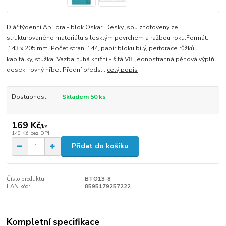
Diář týdenní A5 Tora - blok Oskar. Desky jsou zhotoveny ze
strukturovaného materiálu s lesklým povrchem a ražbou roku.Formát:
143 x 205 mm. Počet stran: 144, papír bloku bílý, perforace růžků,
kapitálky, stužka. Vazba: tuhá knižní - šitá V8, jednostranná pěnová výplň
desek, rovný hřbet.Přední předs...
celý popis
Dostupnost
Skladem 50 ks
169 Kč
/
ks
140 Kč
bez DPH
Přidat do košíku
Číslo produktu:
BTO13-8
EAN kód:
8595179257222
Kompletní specifikace