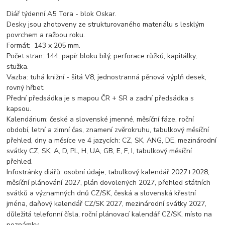
Diář týdenní A5 Tora - blok Oskar.
Desky jsou zhotoveny ze strukturovaného materiálu s lesklým
povrchem a ražbou roku.
Formát: 143 x 205 mm.
Počet stran: 144, papír bloku bílý, perforace růžků, kapitálky,
stužka.
Vazba: tuhá knižní - šitá V8, jednostranná pěnová výplň desek,
rovný hřbet.
Přední předsádka je s mapou ČR + SR a zadní předsádka s
kapsou.
Kalendárium: české a slovenské jmenné, měsíční fáze, roční
období, letní a zimní čas, znamení zvěrokruhu, tabulkový měsíční
přehled, dny a měsíce ve 4 jazycích: CZ, SK, ANG, DE, mezinárodní
svátky CZ, SK, A, D, PL, H, UA, GB, E, F, I, tabulkový měsíční
přehled.
Infostránky diářů: osobní údaje, tabulkový kalendář 2027+2028,
měsíční plánování 2027, plán dovolených 2027, přehled státních
svátků a významných dnů CZ/SK, česká a slovenská křestní
jména, daňový kalendář CZ/SK 2027, mezinárodní svátky 2027,
důležitá telefonní čísla, roční plánovací kalendář CZ/SK, místo na
poznámky.