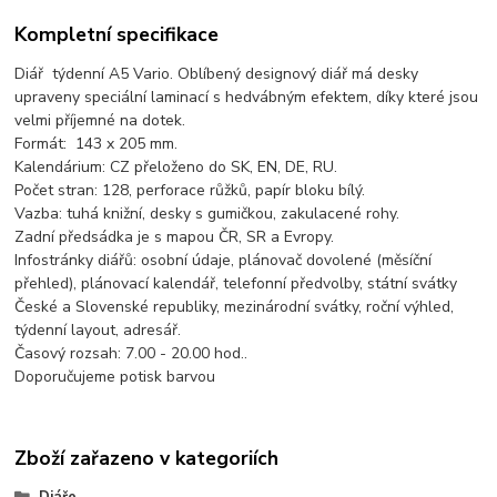
Kompletní specifikace
Diář týdenní A5 Vario. Oblíbený designový diář má desky
upraveny speciální laminací s hedvábným efektem, díky které jsou
velmi příjemné na dotek.
Formát: 143 x 205 mm.
Kalendárium: CZ přeloženo do SK, EN, DE, RU.
Počet stran: 128, perforace růžků, papír bloku bílý.
Vazba: tuhá knižní, desky s gumičkou, zakulacené rohy.
Zadní předsádka je s mapou ČR, SR a Evropy.
Infostránky diářů: osobní údaje, plánovač dovolené (měsíční
přehled), plánovací kalendář, telefonní předvolby, státní svátky
České a Slovenské republiky, mezinárodní svátky, roční výhled,
týdenní layout, adresář.
Časový rozsah: 7.00 - 20.00 hod..
Doporučujeme potisk barvou
Zboží zařazeno v kategoriích