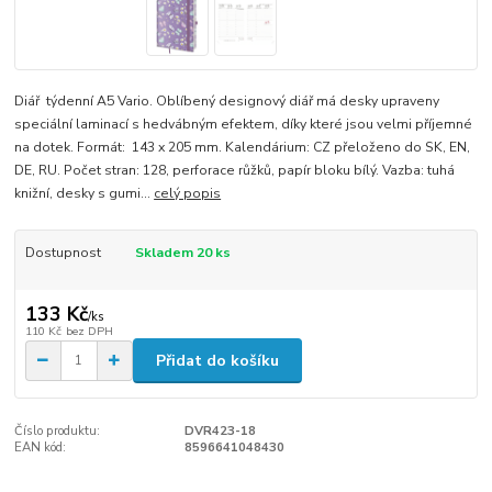
Diář týdenní A5 Vario. Oblíbený designový diář má desky upraveny
speciální laminací s hedvábným efektem, díky které jsou velmi příjemné
na dotek. Formát: 143 x 205 mm. Kalendárium: CZ přeloženo do SK, EN,
DE, RU. Počet stran: 128, perforace růžků, papír bloku bílý. Vazba: tuhá
knižní, desky s gumi...
celý popis
Dostupnost
Skladem 20 ks
133 Kč
/
ks
110 Kč
bez DPH
Přidat do košíku
Číslo produktu:
DVR423-18
EAN kód:
8596641048430