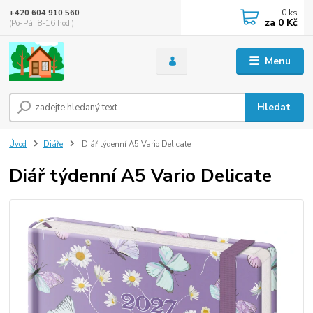
0
ks
+420 604 910 560
za
0 Kč
(Po-Pá, 8-16 hod.)
Menu
Hledat
Úvod
Diáře
Diář týdenní A5 Vario Delicate
Diář týdenní A5 Vario Delicate