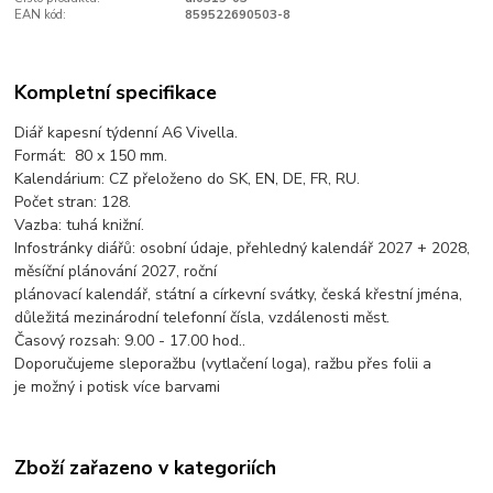
EAN kód:
859522690503-8
Kompletní specifikace
Diář kapesní týdenní A6 Vivella.
Formát: 80 x 150 mm.
Kalendárium: CZ přeloženo do SK, EN, DE, FR, RU.
Počet stran: 128.
Vazba: tuhá knižní.
Infostránky diářů: osobní údaje, přehledný kalendář 2027 + 2028,
měsíční plánování 2027, roční
plánovací kalendář, státní a církevní svátky, česká křestní jména,
důležitá mezinárodní telefonní čísla, vzdálenosti měst.
Časový rozsah: 9.00 - 17.00 hod..
Doporučujeme sleporažbu (vytlačení loga), ražbu přes folii a
je možný i potisk více barvami
Zboží zařazeno v kategoriích