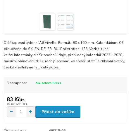
Diář kapesní týdenní A6 Vivella. Formát: 80 x 150 mm. Kalendárium: CZ
přeloženo do SK, EN, DE, FR, RU. Počet stran: 128. Vazba: tuhá
knižní.Infostránky diářů: osobní údaje, přehledný kalendář 2027 + 2028,
měsíční plánování 2027, ročníplánovací kalendář, státní a církevní svátky,
česká křestní jména...
celý popis
Dostupnost
Skladem 50 ks
83 Kč
/
ks
69 Kč
bez DPH
Přidat do košíku
Číslo produktu:
di0315-03