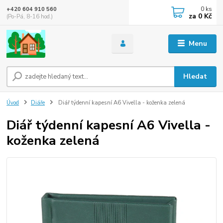
0
ks
+420 604 910 560
za
0 Kč
(Po-Pá, 8-16 hod.)
Menu
Hledat
Úvod
Diáře
Diář týdenní kapesní A6 Vivella - koženka zelená
Diář týdenní kapesní A6 Vivella -
koženka zelená