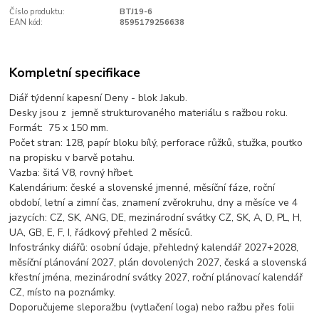
Číslo produktu:
BTJ19-6
EAN kód:
8595179256638
Kompletní specifikace
Diář týdenní kapesní Deny - blok Jakub.
Desky jsou z jemně strukturovaného materiálu s ražbou roku.
Formát: 75 x 150 mm.
Počet stran: 128, papír bloku bílý, perforace růžků, stužka, poutko
na propisku v barvě potahu.
Vazba: šitá V8, rovný hřbet.
Kalendárium: české a slovenské jmenné, měsíční fáze, roční
období, letní a zimní čas, znamení zvěrokruhu, dny a měsíce ve 4
jazycích: CZ, SK, ANG, DE, mezinárodní svátky CZ, SK, A, D, PL, H,
UA, GB, E, F, I, řádkový přehled 2 měsíců.
Infostránky diářů: osobní údaje, přehledný kalendář 2027+2028,
měsíční plánování 2027, plán dovolených 2027, česká a slovenská
křestní jména, mezinárodní svátky 2027, roční plánovací kalendář
CZ, místo na poznámky.
Doporučujeme sleporažbu (vytlačení loga) nebo ražbu přes folii