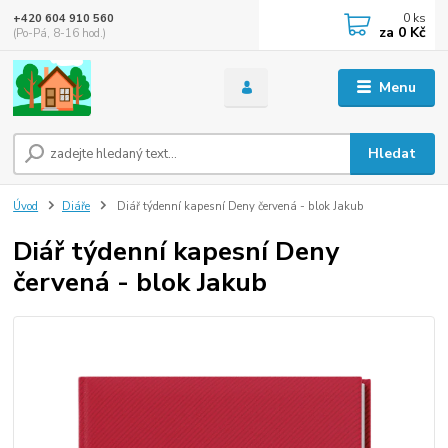
0
ks
+420 604 910 560
za
0 Kč
(Po-Pá, 8-16 hod.)
Menu
Hledat
Úvod
Diáře
Diář týdenní kapesní Deny červená - blok Jakub
Diář týdenní kapesní Deny
červená - blok Jakub