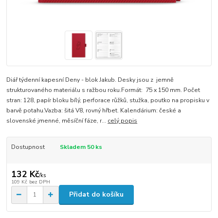
Diář týdenní kapesní Deny - blok Jakub. Desky jsou z jemně
strukturovaného materiálu s ražbou roku.Formát: 75 x 150 mm. Počet
stran: 128, papír bloku bílý, perforace růžků, stužka, poutko na propisku v
barvě potahu.Vazba: šitá V8, rovný hřbet. Kalendárium: české a
slovenské jmenné, měsíční fáze, r...
celý popis
Dostupnost
Skladem 50 ks
132 Kč
/
ks
109 Kč
bez DPH
Přidat do košíku