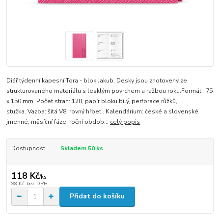
Diář týdenní kapesní Tora - blok Jakub. Desky jsou zhotoveny ze
strukturovaného materiálu s lesklým povrchem a ražbou roku.Formát: 75
x 150 mm. Počet stran: 128, papír bloku bílý, perforace růžků,
stužka. Vazba: šitá V8, rovný hřbet . Kalendárium: české a slovenské
jmenné, měsíční fáze, roční obdob...
celý popis
Dostupnost
Skladem 50 ks
118 Kč
/
ks
98 Kč
bez DPH
Přidat do košíku