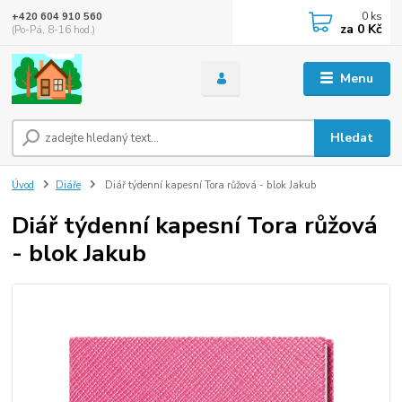
0
ks
+420 604 910 560
za
0 Kč
(Po-Pá, 8-16 hod.)
Menu
Hledat
Úvod
Diáře
Diář týdenní kapesní Tora růžová - blok Jakub
Diář týdenní kapesní Tora růžová
- blok Jakub