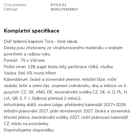
Číslo produktu:
BTJ13-51
EAN kód:
8595179256607
Kompletní specifikace
Diář týdenní kapesní Tora - blok Jakub.
Desky jsou zhotoveny ze strukturovaného materiálu s lesklým
povrchem a ražbou roku.
Formát: 75 x 150 mm.
Počet stran: 128, papír bloku bílý, perforace růžků, stužka.
Vazba: šitá V8, rovný hřbet .
Kalendárium: české a slovenské jmenné, měsíční fáze, roční
období, letní a zimní čas, znamení zvěrokruhu, dny a měsíce ve 4
jazycích: CZ, SK, ANG, DE, mezinárodní svátky CZ, SK, A, D, PL, H,
UA, GB, E, F, I, řádkový přehled 2 měsíců.
Infostránky diářů: osobní údaje, přehledný kalendář 2027+2028,
měsíční plánování 2027, plán dovolených 2027, česká a slovenská
křestní jména, mezinárodní svátky 2027, roční plánovací kalendář
CZ, místo na poznámky.
Doporučujeme sleporažbu.