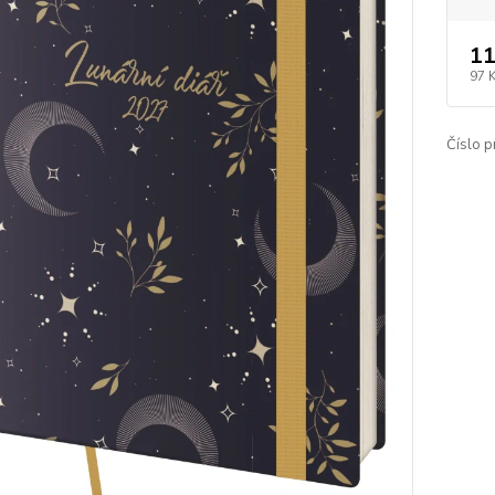
11
97 
Číslo p