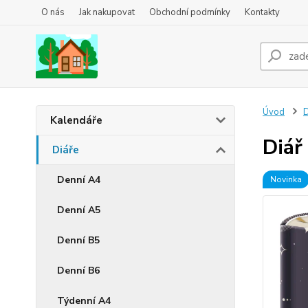
O nás
Jak nakupovat
Obchodní podmínky
Kontakty
Úvod
D
Kalendáře
Diář
Diáře
Denní A4
Novinka
Denní A5
Denní B5
Denní B6
Týdenní A4