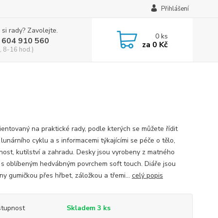
Přihlášení
 si rady? Zavolejte.
0
ks
 604 910 560
za
0 Kč
, 8-16 hod.)
ientovaný na praktické rady, podle kterých se můžete řídit
lunárního cyklu a s informacemi týkajícími se péče o tělo,
ost, kutilství a zahradu. Desky jsou vyrobeny z matného
 s oblíbeným hedvábným povrchem soft touch. Diáře jsou
ny gumičkou přes hřbet, záložkou a třemi...
celý popis
tupnost
Skladem 3 ks