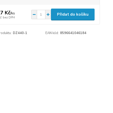
7 Kč
/
ks
Přidat do košíku
Kč
bez DPH
roduktu:
DZ440-1
EAN kód:
8596641046184