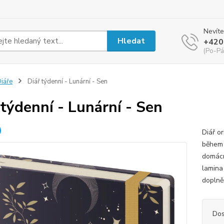
Nevíte
Hledat
+420
(Po-Pá
iáře
Diář týdenní - Lunární - Sen
 týdenní - Lunární - Sen
Diář or
během 
domácn
lamina
doplně
Dos