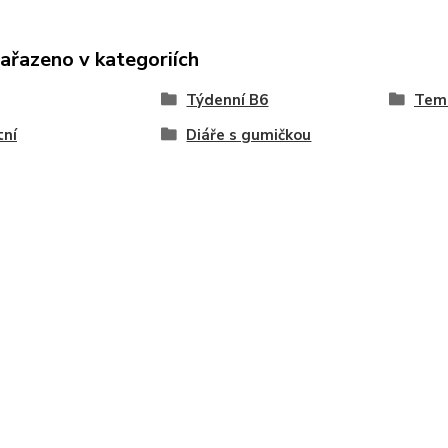
zařazeno v kategoriích
Týdenní B6
Tema
tní
Diáře s gumičkou