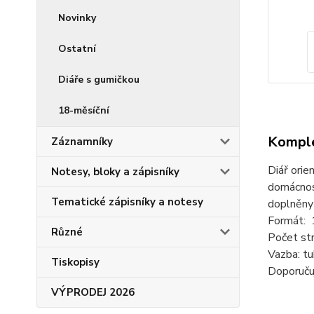
Novinky
Ostatní
Diáře s gumičkou
18-měsíční
Komple
Záznamníky
Diář orie
Notesy, bloky a zápisníky
domácnost
Tematické zápisníky a notesy
doplněny 
Formát: 
Různé
Počet str
Vazba: tu
Tiskopisy
Doporuču
VÝPRODEJ 2026