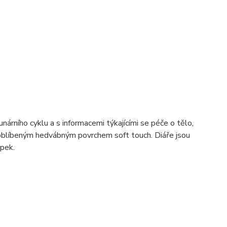
nárního cyklu a s informacemi týkajícími se péče o tělo,
 oblíbeným hedvábným povrchem soft touch. Diáře jsou
epek.