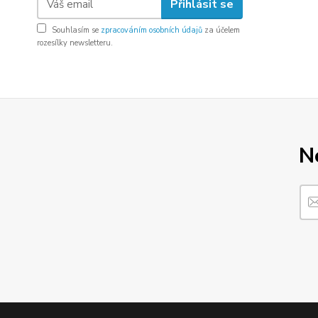
Přihlásit se
Souhlasím se
zpracováním osobních údajů
za účelem
rozesílky newsletteru.
N