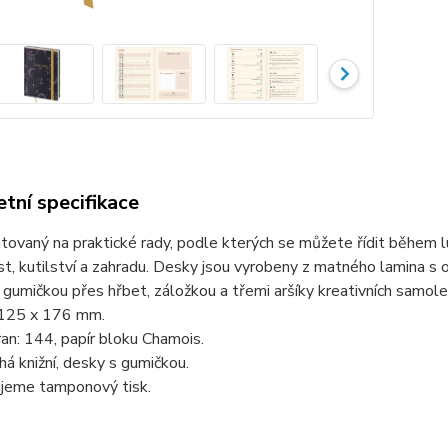
tní specifikace
ntovaný na praktické rady, podle kterých se můžete řídit během lu
, kutilství a zahradu. Desky jsou vyrobeny z matného lamina s
gumičkou přes hřbet, záložkou a třemi aršíky kreativních samol
125 x 176 mm.
an: 144, papír bloku Chamois.
há knižní, desky s gumičkou.
jeme tamponový tisk.