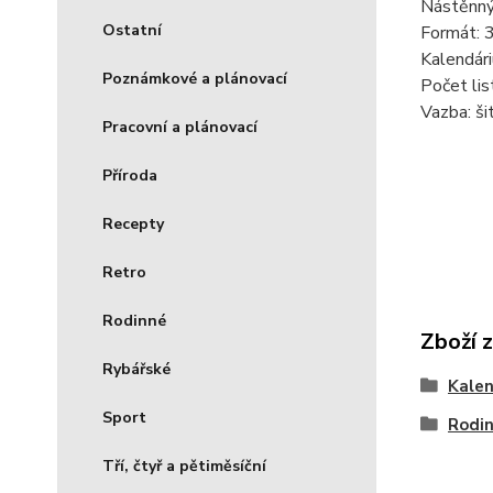
Nástěnný
Ostatní
Formát: 
Kalendári
Poznámkové a plánovací
Počet lis
Vazba: ši
Pracovní a plánovací
Příroda
Recepty
Retro
Rodinné
Zboží 
Rybářské
Kale
Sport
Rodi
Tří, čtyř a pětiměsíční