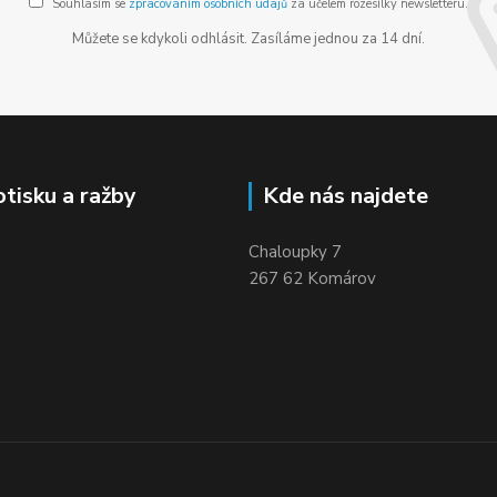
Souhlasím se
zpracováním osobních údajů
za účelem rozesílky newsletteru.
Můžete se kdykoli odhlásit. Zasíláme jednou za 14 dní.
otisku a ražby
Kde nás najdete
Chaloupky 7
267 62 Komárov