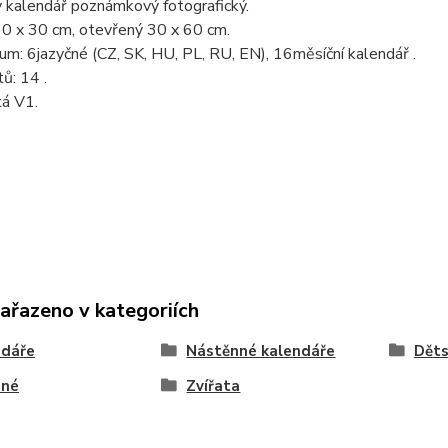
 kalendář poznámkový fotografický.
30 x 30 cm, otevřený 30 x 60 cm.
um: 6jazyčné (CZ, SK, HU, PL, RU, EN), 16měsíční kalendář .
tů: 14 .
tá V1.
zařazeno v kategoriích
ndáře
Nástěnné kalendáře
Dět
nné
Zvířata