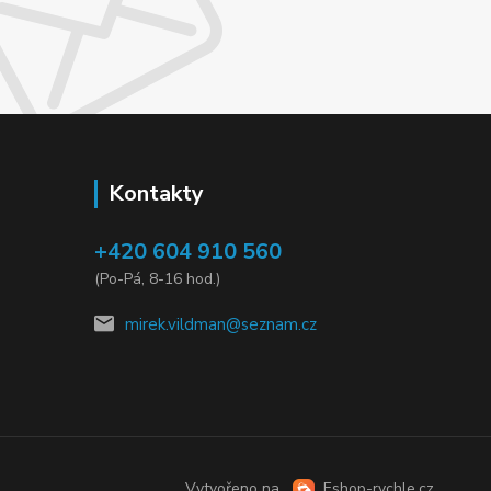
Kontakty
+420 604 910 560
(Po-Pá, 8-16 hod.)
mirek.vildman@seznam.cz
Vytvořeno na
Eshop-rychle.cz