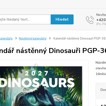
Nevíte
Hledat
+420
(Po-Pá
alendáře
Nástěnné kalendáře
Kalendář nástěnný Dinosauři PGP-3
ndář nástěnný Dinosauři PGP-
Nástěn
otevře
16měsíč
Dos