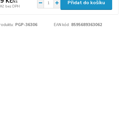
9 Kč
/
ks
Přidat do košíku
 Kč
bez DPH
roduktu:
PGP-36306
EAN kód:
8595689363062