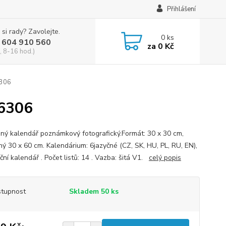
Přihlášení
 si rady? Zavolejte.
0
ks
 604 910 560
za
0 Kč
, 8-16 hod.)
6306
36306
ný kalendář poznámkový fotografický.Formát: 30 x 30 cm,
ný 30 x 60 cm. Kalendárium: 6jazyčné (CZ, SK, HU, PL, RU, EN),
ní kalendář . Počet listů: 14 . Vazba: šitá V1.
celý popis
tupnost
Skladem 50 ks