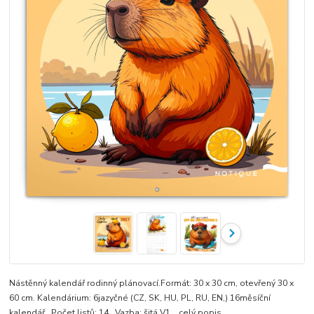
Nástěnný kalendář rodinný plánovací.Formát: 30 x 30 cm, otevřený 30 x
60 cm. Kalendárium: 6jazyčné (CZ, SK, HU, PL, RU, EN,) 16měsíční
kalendář . Počet listů: 14 . Vazba: šitá V1.
celý popis