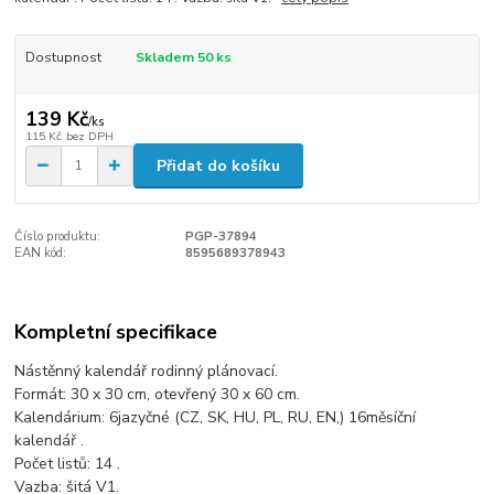
Dostupnost
Skladem 50 ks
139 Kč
/
ks
115 Kč
bez DPH
Přidat do košíku
Číslo produktu:
PGP-37894
EAN kód:
8595689378943
Kompletní specifikace
Nástěnný kalendář rodinný plánovací.
Formát: 30 x 30 cm, otevřený 30 x 60 cm.
Kalendárium: 6jazyčné (CZ, SK, HU, PL, RU, EN,) 16měsíční
kalendář .
Počet listů: 14 .
Vazba: šitá V1.