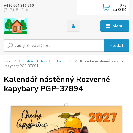
0
ks
+420 604 910 560
za
0 Kč
(Po-Pá, 8-16 hod.)
Menu
Hledat
Úvod
Kalendáře
Nástěnné kalendáře
Kalendář nástěnný Rozverné
kapybary PGP-37894
Kalendář nástěnný Rozverné
kapybary PGP-37894