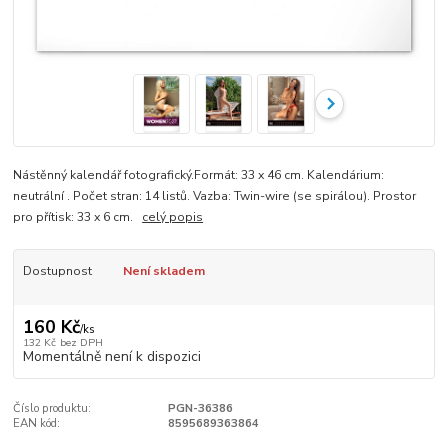
Nástěnný kalendář fotografický.Formát: 33 x 46 cm. Kalendárium:
neutrální . Počet stran: 14 listů. Vazba: Twin-wire (se spirálou). Prostor
pro přítisk: 33 x 6 cm.
celý popis
Dostupnost
Není skladem
160 Kč
/
ks
132 Kč
bez DPH
Momentálně není k dispozici
Číslo produktu:
PGN-36386
EAN kód:
8595689363864