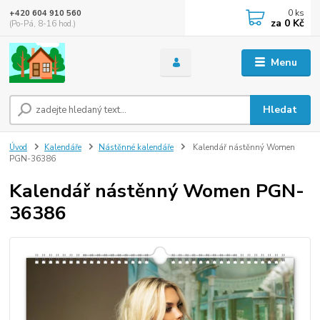
0
ks
+420 604 910 560
za
0 Kč
(Po-Pá, 8-16 hod.)
Menu
Hledat
Úvod
Kalendáře
Nástěnné kalendáře
Kalendář nástěnný Women
PGN-36386
Kalendář nástěnný Women PGN-
36386