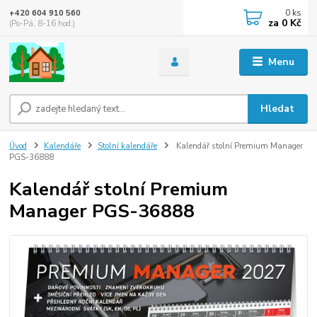
0
ks
+420 604 910 560
za
0 Kč
(Po-Pá, 8-16 hod.)
Menu
Hledat
Úvod
Kalendáře
Stolní kalendáře
Kalendář stolní Premium Manager
PGS-36888
Kalendář stolní Premium
Manager PGS-36888