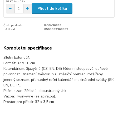
51 Kč
bez DPH
Přidat do košíku
Číslo produktu:
PGS-36888
EAN kód:
8595689368883
Kompletní specifikace
Stolní kalendář.
Formát: 32 x 16 cm.
Kalendárium: 3jazyčné (CZ, EN, DE) týdenní sloupcové, daňové
povinnosti, znamení zvěrokruhu, 3měsíční přehled, rozšířený
jmenný seznam, přehledný roční kalendář, mezinárodní svátky (SK,
EN, DE, PL)
Počet stran: 29 listů, oboustranný tisk.
Vazba: Twin-wire (se spirálou).
Prostor pro přítisk: 32 x 3,5 cm