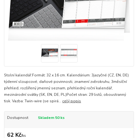
Stolní kalendář.Formát: 32 x 16 cm. Kalendárium: 3jazyčné (CZ, EN, DE)
týdenní sloupcové, daňové povinnosti, znamení zvěrokruhu, 3měsíční
přehled, rozšířený jmenný seznam, přehledný roční kalendář,
mezinárodní svátky (SK, EN, DE, PL)Počet stran: 29 listů, oboustranný
tisk. Vazba: Twin-wire (se spirá...
celý popis
Dostupnost
Skladem 50 ks
62 Kč
/
ks