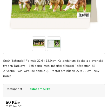
Stolní kalendář. Formát: 22,6 x 13,9 cm. Kalendárium: české a slovenské
týdenní řádkové + 365 psích jmen, měsíční přehled.Počet stran: 58 +
2. Vazba: Twin-wire (se spirálou). Prostor pro přítisk: 22,6 x 3 cm
celý
popis
Dostupnost
skladem 50 ks
60 Kč
/
ks
50 Kč
bez DPH