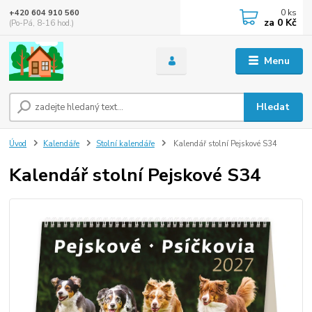
0
ks
+420 604 910 560
za
0 Kč
(Po-Pá, 8-16 hod.)
Menu
Hledat
Úvod
Kalendáře
Stolní kalendáře
Kalendář stolní Pejskové S34
Kalendář stolní Pejskové S34