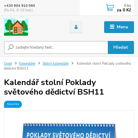
0
ks
+420 604 910 560
za
0 Kč
(Po-Pá, 8-16 hod.)
Menu
Hledat
Úvod
Kalendáře
Stolní kalendáře
Kalendář stolní Poklady světového
dědictví BSH11
Kalendář stolní Poklady
světového dědictví BSH11
Novinka