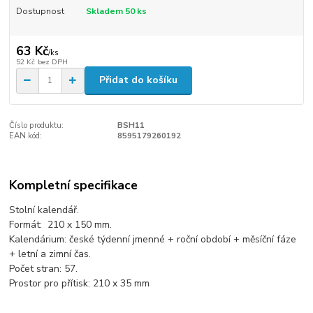
Dostupnost
Skladem 50 ks
63 Kč
/
ks
52 Kč
bez DPH
Přidat do košíku
Číslo produktu:
BSH11
EAN kód:
8595179260192
Kompletní specifikace
Stolní kalendář.
Formát: 210 x 150 mm.
Kalendárium: české týdenní jmenné + roční období + měsíční fáze
+ letní a zimní čas.
Počet stran: 57.
Prostor pro přítisk: 210 x 35 mm