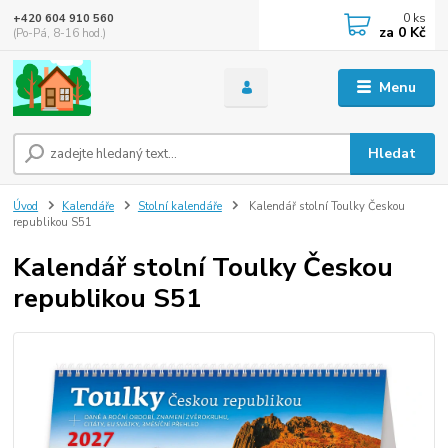
0
ks
+420 604 910 560
za
0 Kč
(Po-Pá, 8-16 hod.)
Menu
Hledat
Úvod
Kalendáře
Stolní kalendáře
Kalendář stolní Toulky Českou
republikou S51
Kalendář stolní Toulky Českou
republikou S51