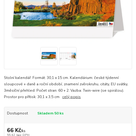
Stolní kalendář. Formát: 30,1 x 15 cm. Kalendárium: české týdenní
sloupcové + daně a roční období, znamení zvěrokruhu, citáty, EU svátky,
3měsíční přehled. Počet stran: 60 + 2. Vazba: Twin-wire (se spirálou).
Prostor pro přítisk: 30,1 x 3,5 cm
celý popis
Dostupnost
Skladem 50 ks
66 Kč
/
ks
55 Kč
bez DPH