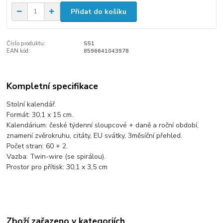
Přidat do košíku
Číslo produktu:
S51
EAN kód:
8596641043978
Kompletní specifikace
Stolní kalendář.
Formát: 30,1 x 15 cm.
Kalendárium: české týdenní sloupcové + daně a roční období,
znamení zvěrokruhu, citáty, EU svátky, 3měsíční přehled.
Počet stran: 60 + 2.
Vazba: Twin-wire (se spirálou).
Prostor pro přítisk: 30,1 x 3,5 cm
Zboží zařazeno v kategoriích